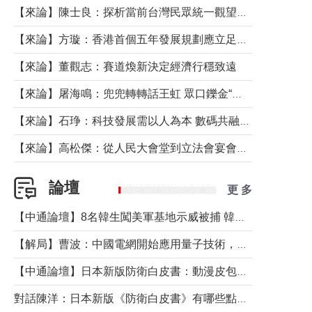
【來論】陳士良：探析當前台灣民眾統一觀望心態的深層成因
【來論】方璇：香港首個五年發展規劃應立足民生務實前行
【來論】董觀志：賽道煥新決定經濟行穩致遠
【來論】屠海鳴：兜兜轉轉話王虹 眾口鑠金“一邊倒”
【來論】石琤：科技發展需以人為本 數碼共融不應讓長者放棄傳統生活方式
【來論】高松傑：從人民大會堂到立法會宴會廳——香港管治新範式的完整拼圖
論壇
更 多
【中通論壇】8名韓生闖美軍基地示威被捕 韓國年輕人反美情緒從何而來？
【解局】曹波：中國電網開始應用量子技術，以後會不再停電嗎？
【中通論壇】日本新版防衛白皮書：動漫皮包藏不住軍國野心
對話陳洋：日本新版《防衛白皮書》有哪些點值得警惕？