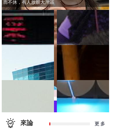
而不休，有人放眼大灣區
來論
更 多