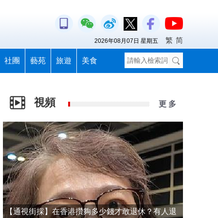
繁
简
2026年08月07日 星期五
社團
藝苑
旅遊
美食
視頻
更 多
【通視街採】在香港攢夠多少錢才敢退休？有人退