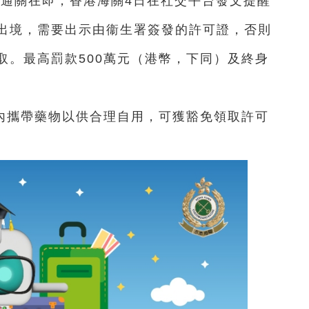
地通關在即，香港海關4日在社交平台發文提醒
出境，需要出示由衞生署簽發的許可證，否則
取。最高罰款500萬元（港幣，下同）及終身
內攜帶藥物以供合理自用，可獲豁免領取許可