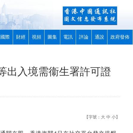
國際
財經
視頻
圖集
電訊
評論
通說
政府發佈
等出入境需衞生署許可證
【字號：
大
中
小
】