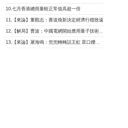
10.七月香港總雨量較正常值高超一倍
11.【來論】董觀志：賽道煥新決定經濟行穩致遠
12.【解局】曹波：中國電網開始應用量子技術，以後會不再停電嗎？
13.【來論】屠海鳴：兜兜轉轉話王虹 眾口鑠金“一邊倒”