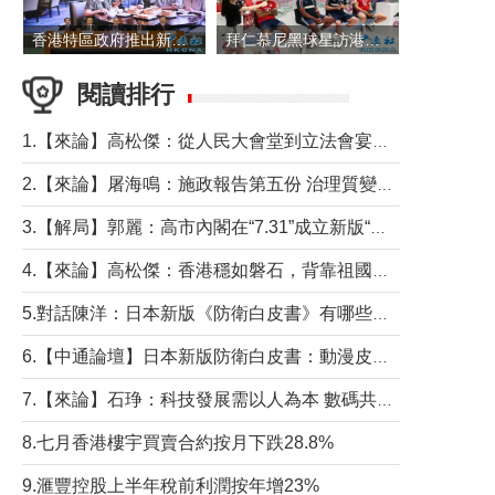
香港特區政府推出新一批銀色債券 每手1萬元保底息4.25厘
拜仁慕尼黑球星訪港 與球迷近距離互動
閱讀排行
1.【來論】高松傑：從人民大會堂到立法會宴會廳——香港管治新範式的完整拼圖
2.【來論】屠海鳴：施政報告第五份 治理質變脈絡清
3.【解局】郭麗：高市內閣在“7.31”成立新版“特高課”意欲何為？
4.【來論】高松傑：香港穩如磐石，背靠祖國才是真正的“終極護城河”
5.對話陳洋：日本新版《防衛白皮書》有哪些點值得警惕？
6.【中通論壇】日本新版防衛白皮書：動漫皮包藏不住軍國野心
7.【來論】石琤：科技發展需以人為本 數碼共融不應讓長者放棄傳統生活方式
8.七月香港樓宇買賣合約按月下跌28.8%
9.滙豐控股上半年稅前利潤按年增23%