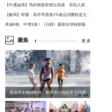
【中通論壇】馬科斯政府債台高築 菲陷入經濟困境與南海對抗惡循環？
【解局】郭麗：高市早苗推1%食品消費稅是主動作為還是被迫“飲鴆止渴”
美減4個、中增1個！《日經》最新全球份額報告透露了什麼？
圖集
更 多
香港周末極端酷熱 新界部分地區高見36度