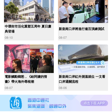
中環街市活化重塑五周年 夏日慶
新皇崗口岸將進行逾百演練測試
典登場
08-10
08-07
電影觸動鄉愁，《給阿嬤的情
新皇崗口岸紅外測溫就位 一文看
書》帶火海外尋根潮
口岸通關流程
08-07
08-06