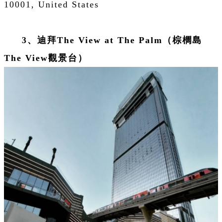
10001, United States
3、迪拜The View at The Palm（棕櫚島
The View觀景台）