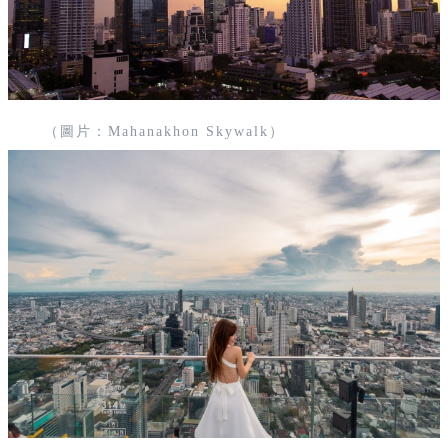
（圖片：Mahanakhon Skywalk）