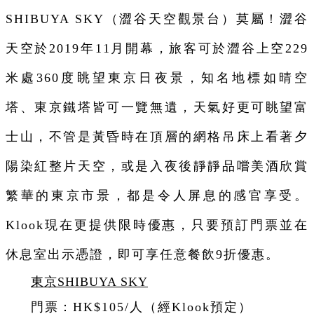
SHIBUYA SKY（
澀谷天空觀景台
）莫屬！澀谷
天空於2019年11月開幕，旅客可於澀谷上空229
米處360度眺望東京日夜景，知名地標如晴空
塔、東京鐵塔皆可一覽無遺，天氣好更可眺望富
士山，不管是黃昏時在頂層的網格吊床上看著夕
陽染紅整片天空，或是入夜後靜靜品嚐美酒欣賞
繁華的東京市景，都是令人屏息的感官享受。
Klook現在更提供限時優惠，只要預訂門票並在
休息室出示憑證，即可享任意餐飲9折優惠。
東京SHIBUYA SKY
門票：HK$105/人（經Klook預定）