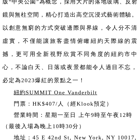
版“中央公園”為概念，採用大片的落地玻璃、反射
鏡與無柱空間，精心打造出高空沉浸式藝術體驗。
以創意無窮的方式突破邊際與界線，令人分不清
虛實，不僅能讓旅客盡情俯瞰紐約天際線的震
撼，更可用全新視野欣賞不同角度的紐約市中
心，不論白天、日落或夜景都能令人過目不忘，
必定為2023爆紅的景點之一！
紐約
SUMMIT One Vanderbilt
門票：HK$407/人（經Klook預定）
營業時間：星期一至日 上午9時至午夜12時
（最後入場為晚上10時30分）
地址：45 E 42nd St, New York, NY 10017,