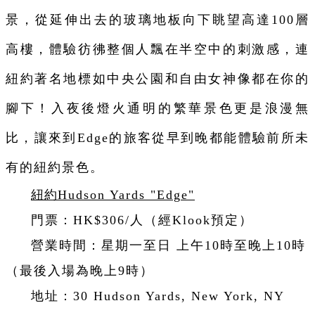
景，從延伸出去的玻璃地板向下眺望高達100層
高樓，體驗彷彿整個人飄在半空中的刺激感，連
紐約著名地標如中央公園和自由女神像都在你的
腳下！入夜後燈火通明的繁華景色更是浪漫無
比，讓來到Edge的旅客從早到晚都能體驗前所未
有的紐約景色。
紐約
Hudson Yards "Edge
"
門票：HK$306/人（經Klook預定）
營業時間：星期一至日 上午10時至晚上10時
（最後入場為晚上9時）
地址：30 Hudson Yards, New York, NY