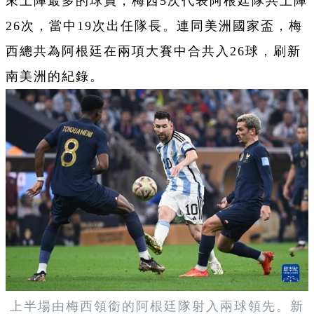
來上陣最多的球員，梅西5次代表阿根廷隊共上陣
26次，當中19次出任隊長。連同美洲國家盃，梅
西總共為阿根廷在兩項大賽中合共入26球，刷新
南美洲的紀錄。
上半場由梅西領銜的阿根廷隊射入兩球領先。新