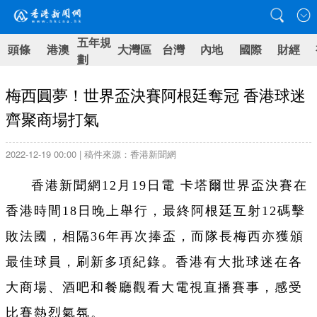
五年規
頭條
港澳
大灣區
台灣
內地
國際
財經
劃
梅西圓夢！世界盃決賽阿根廷奪冠 香港球迷
齊聚商場打氣
2022-12-19 00:00 | 稿件來源：香港新聞網
香港新聞網12月19日電 卡塔爾世界盃決賽在
香港時間18日晚上舉行，最終阿根廷互射12碼擊
敗法國，相隔36年再次捧盃，而隊長梅西亦獲頒
最佳球員，刷新多項紀錄。香港有大批球迷在各
大商場、酒吧和餐廳觀看大電視直播賽事，感受
比賽熱烈氣氛。