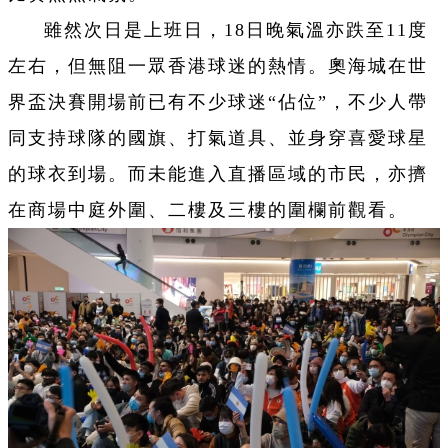
雖然次日是上班日，18日晚氣溫亦跌至11度
左右，但無阻一眾香港球迷的熱情。奧海城在世
界盃決賽開場前已有不少球迷“佔位”，不少人帶
同支持球隊的國旗、打氣道具、並身穿喜愛球星
的球衣到場。而未能進入直播區域的市民，亦擠
在商場中庭外圍、二樓及三樓的圍欄前觀看。