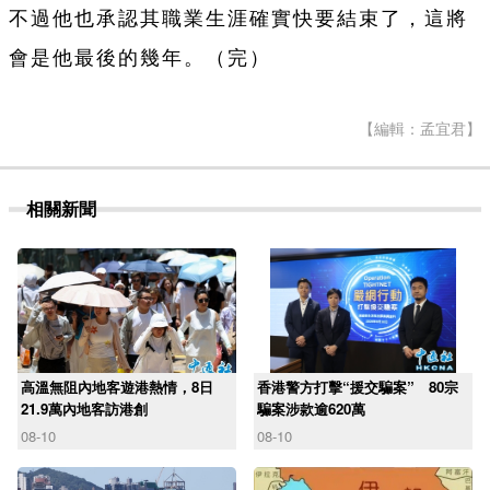
不過他也承認其職業生涯確實快要結束了，這將
會是他最後的幾年。（完）
【編輯：孟宜君】
相關新聞
高溫無阻內地客遊港熱情，8日
香港警方打擊“援交騙案” 80宗
21.9萬內地客訪港創
騙案涉款逾620萬
08-10
08-10