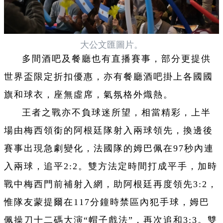
大公文匯圖片。
多間酒吧及餐廳也有直播賽事，部分更提供
世界盃限定折扣優惠，亦有餐廳酒吧掛上各國國
旗和球衣，座無虛席，氣氛格外熾熱。
王者之戰亦不負球迷所望，相當精彩，上半
場由梅西領銜的阿根廷隊射入兩球領先，換邊後
賽事出現急劇變化，法國隊的姆巴佩在97秒內連
入兩球，追平2:2。雙方法定時間打成平手，加時
戰中梅西門前補射入網，助阿根廷再度領先3:2，
惟隊友蒙提爾在117分鐘時禁區內犯手球，姆巴
佩操刀十二碼大演“帽子戲法”，再次追和3:3。雙