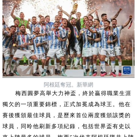
阿根廷奪冠。新華網
梅西圓夢高舉大力神盃，
終於贏得職業生涯
獨欠的
一項重要錦標，正式加冕成為球王。他在
賽後獲頒最佳球員，是歷來首位兩度獲頒該獎的
球員，同昤他刷新多項紀錄，包括世界盃有史以