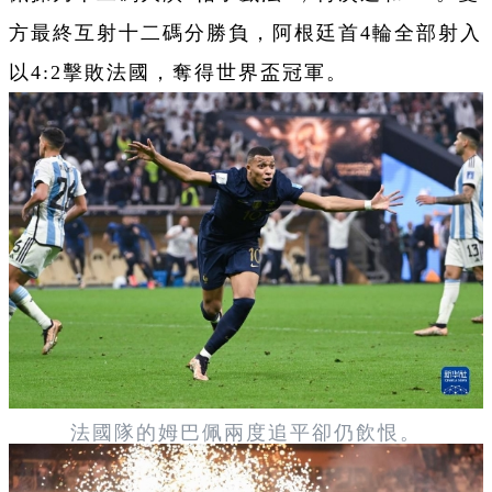
方最終互射十二碼分勝負，阿根廷首4輪全部射入
以4:2擊敗法國，奪得世界盃冠軍。
法國隊的姆巴佩兩度追平卻仍飲恨。