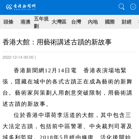
五年規
頭條
港澳
大灣區
台灣
內地
國際
財經
劃
香港大館：用藝術講述古蹟的新故事
2022-12-14 00:00 |
香港新聞網12月14日電 香港表演場地緊
張，隱藏在城中的各式古蹟正在成為藝術的新舞
台。藝術家與策劃人用創意突破限制，用藝術講
述古蹟的新故事。
位於香港中環荷李活道的大館，其中包含三
大法定古蹟，包括前中區警署、中央裁判司署及
域多利監獄。2018年5月經由修復、活化後開始