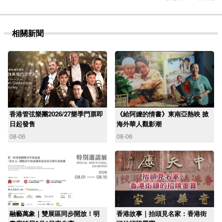
相關新聞
香港管弦樂團2026/27樂季門票即
《給阿嬤的情書》東南亞熱映 掀
日起發售
海外華人觀影潮
08-06
08-06
融藝萬象｜雙展區同步開放！明
香港故事｜抬頭見名家：香港街