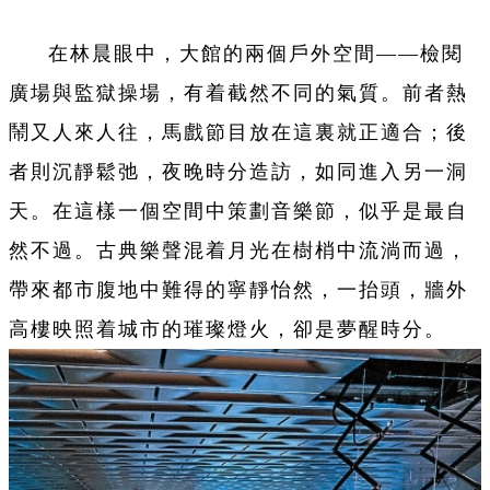
在林晨眼中，大館的兩個戶外空間——檢閱
廣場與監獄操場，有着截然不同的氣質。前者熱
鬧又人來人往，馬戲節目放在這裏就正適合；後
者則沉靜鬆弛，夜晚時分造訪，如同進入另一洞
天。在這樣一個空間中策劃音樂節，似乎是最自
然不過。古典樂聲混着月光在樹梢中流淌而過，
帶來都市腹地中難得的寧靜怡然，一抬頭，牆外
高樓映照着城市的璀璨燈火，卻是夢醒時分。