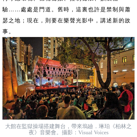
驗……處處是門道。舊時，這裏也許是禁制與蕭
瑟之地；現在，則要在樂聲光影中，講述新的故
事。
大館在監獄操場搭建舞台，帶來塢廸．琳珀《柏林之
夜》音樂會。攝影：Visual Voices