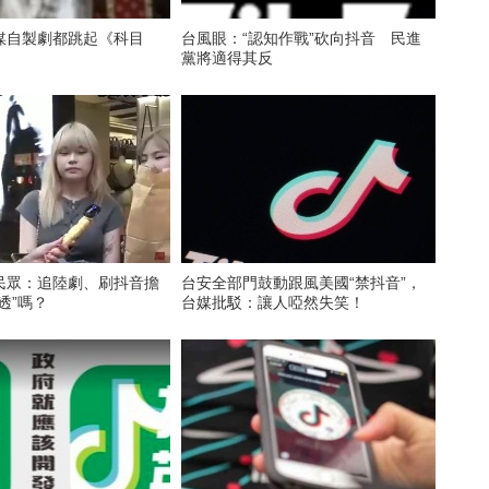
媒自製劇都跳起《科目
台風眼：“認知作戰”砍向抖音 民進
黨將適得其反
民眾：追陸劇、刷抖音擔
台安全部門鼓動跟風美國“禁抖音”，
透”嗎？
台媒批駁：讓人啞然失笑！