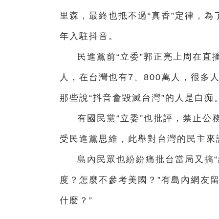
里森，最終也抵不過“真香”定律，為了
年入駐抖音。
民進黨前“立委”郭正亮上周在直
人，在台灣也有7、800萬人，很多
那些說“抖音會毀滅台灣”的人是白痴
有國民黨“立委”也批評，禁止公
受民進黨思維，此舉對台灣的民主來
島內民眾也紛紛痛批台當局又搞“
度？怎麼不參考美國？”有島內網友
什麼？”