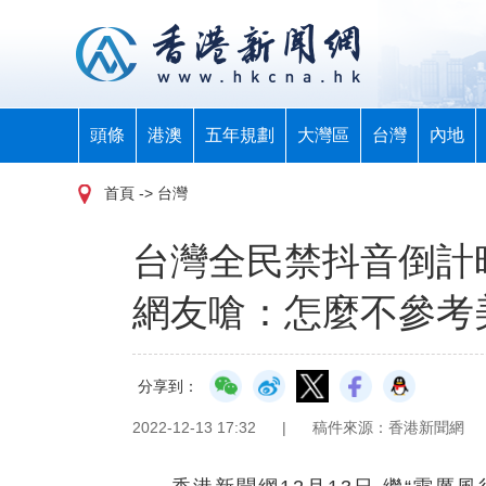
頭條
港澳
五年規劃
大灣區
台灣
內地
首頁
-> 台灣
台灣全民禁抖音倒計
網友嗆：怎麼不參考
分享到：
2022-12-13 17:32
|
稿件來源：香港新聞網