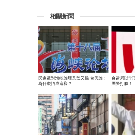
相關新聞
民進黨對海峽論壇又禁又擋 台輿論：
台當局以“打
為什麼怕成這樣？
層警打臉！