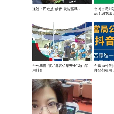
通說：民進黨“禁音”就能贏嗎？
​台灣當局
品！網友諷：
台公務部門以“危害信息安全”為由禁
台當局封殺
用抖音
拜登都在用