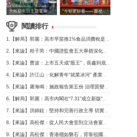
大熊貓生日主題電車在香港島行駛
“今朝更好看——慶祝中國共產黨成立105周年名家作品展”6日起舉行
閱讀排行
1.【解局】郭麗：高市早苗推1%食品消費稅是主動作為還是被迫“飲鴆止渴”
2.【來論】程子芮：中國證監會五大舉措深化內地香港資本市場合作
3.【來論】曹波：上市五天成“股王”，長鑫到底做對什麼了？
4.【來論】許江山：化解青年“就業冰河” 產業升級與過渡支援須雙軌並行
5.【來論】屠海鳴：施政報告第五份 治理質變脈絡清
6.【解局】郭麗：高市內閣在“7.31”成立新版“特高課”意欲何為？
7.【來論】洪錦鉉：堅持和完善行政主導 切實維護行政立法良性互動
8.【來論】高松傑：從人民大會堂到立法會宴會廳——香港管治新範式的完整拼圖
9.【來論】高松傑：香港穩如磐石，背靠祖國才是真正的“終極護城河”