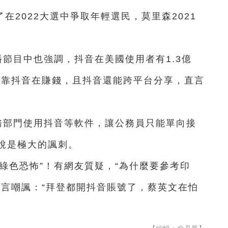
在2022大選中爭取年輕選民，莫里森2021
播節目中也強調，抖音在美國使用者有1.3億
人靠抖音在賺錢，且抖音還能跨平台分享，直言
。
務部門使用抖音等軟件，讓公務員只能單向接
說是極大的諷刺。
綠色恐怖”！有網友質疑，“為什麼要參考印
留言嘲諷：“拜登都開抖音賬號了，蔡英文在怕