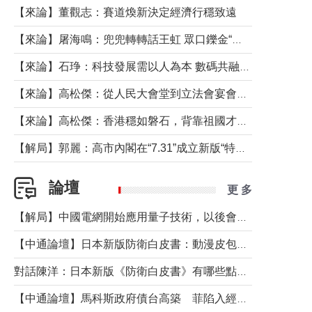
【來論】董觀志：賽道煥新決定經濟行穩致遠
【來論】屠海鳴：兜兜轉轉話王虹 眾口鑠金“一邊倒”
【來論】石琤：科技發展需以人為本 數碼共融不應讓長者放棄傳統生活方式
【來論】高松傑：從人民大會堂到立法會宴會廳——香港管治新範式的完整拼圖
【來論】高松傑：香港穩如磐石，背靠祖國才是真正的“終極護城河”
【解局】郭麗：高市內閣在“7.31”成立新版“特高課”意欲何為？
論壇
更 多
【解局】中國電網開始應用量子技術，以後會不再停電嗎？
【中通論壇】日本新版防衛白皮書：動漫皮包藏不住軍國野心
對話陳洋：日本新版《防衛白皮書》有哪些點值得警惕？
【中通論壇】馬科斯政府債台高築 菲陷入經濟困境與南海對抗惡循環？