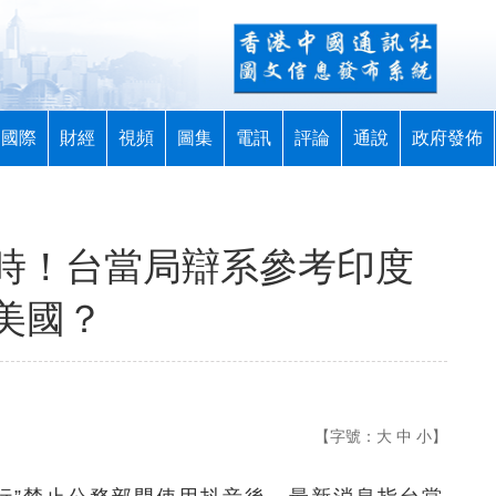
國際
財經
視頻
圖集
電訊
評論
通說
政府發佈
時！台當局辯系參考印度
美國？
【字號：
大
中
小
】