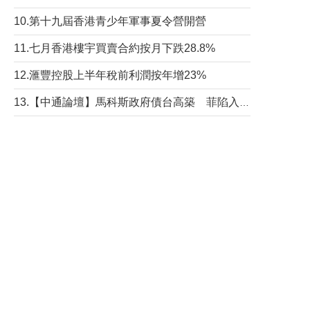
10.第十九屆香港青少年軍事夏令營開營
11.七月香港樓宇買賣合約按月下跌28.8%
12.滙豐控股上半年稅前利潤按年增23%
13.【中通論壇】馬科斯政府債台高築 菲陷入經濟困境與南海對抗惡循環？