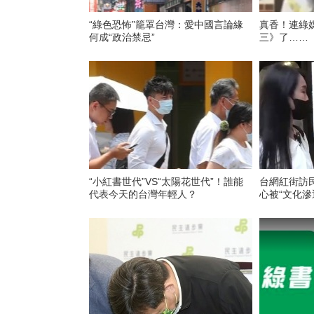
“綠色恐怖”籠罩台灣：愛中國言論緣
真香！連綠
何成“政治禁忌”
三》了……
“小紅書世代”VS“太陽花世代”！誰能
台網紅街訪
代表今天的台灣年輕人？
心被“文化滲