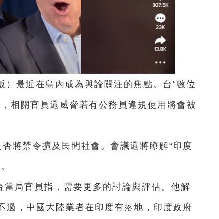
國際版）最近在島內成為輿論關注的焦點。台“數位
載，相關官員還威脅若有公務員違規使用將會被
是否將禁令擴及民間社會。會議還將瞭解“印度
”。
台當局官員指，需要更多的討論與評估。他解
不過，中國大陸業者在印度有落地，印度政府