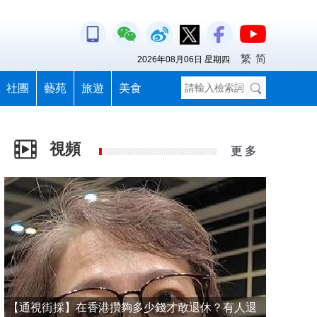
繁
简
2026年08月06日 星期四
社團
藝苑
旅遊
美食
視頻
更 多
【通視街採】在香港攢夠多少錢才敢退休？有人退