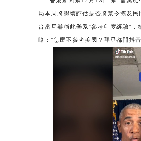
香港新聞網12月13日 繼“雷
局本周將繼續評估是否將禁令擴及民
台當局辯稱此舉系“參考印度經驗”，
嗆：“怎麼不參考美國？拜登都開抖