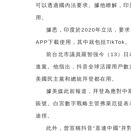
可以透過國內法要求。據他瞭解，印
用。
據悉，印度於2020年立法，要
APP下載使用，其中就包括TikTok。
前台北市議員羅智強今（13）
進黨。他指出，抖音全球活躍用戶數
美國民主黨和總統拜登都在用。
據美媒此前報道，拜登為應對中
賬號。白宮數字戰略主管弗萊厄提表
途徑。
此外，曾宣稱抖音“直連中國”并