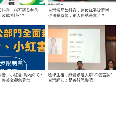
封殺抖音，稱可研發替代
台灣當局禁抖音，這位綠委被群嘲：
改成“抖英”？
你用是監督，別人用就是賣台？
抖音、小紅書 島內網民：
嗆學生後，綠營參選人辯“不善言詞”
，蔡英文卻急著禁
台灣網友：是善於恐嚇吧！