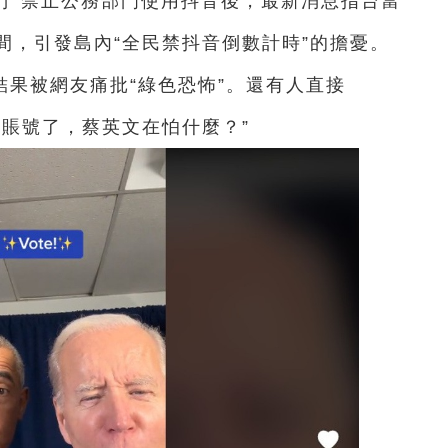
厲風行”禁止公務部門使用抖音後，最新消息指台當
間，引發島內“全民禁抖音倒數計時”的擔憂。
結果被網友痛批“綠色恐怖”。還有人直接
音賬號了，蔡英文在怕什麼？”