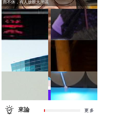
而不休，有人放眼大灣區
來論
更 多