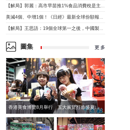
【解局】郭麗：高市早苗推1%食品消費稅是主動作為還是被迫“飲鴆止渴”
美減4個、中增1個！《日經》最新全球份額報告透露了什麼？
【解局】王思語：19個全球第一之後，中國製造還需跨過哪些關口？
圖集
更 多
香港美食博覽8月舉行 五大展覽打造盛夏嘉年華