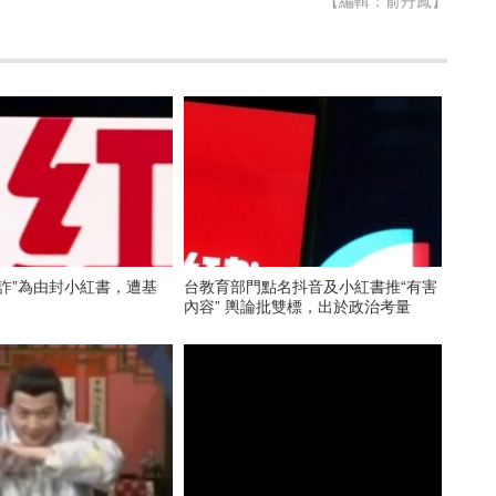
【編輯：俞丹鳳】
詐”為由封小紅書，遭基
台教育部門點名抖音及小紅書推“有害
內容” 輿論批雙標，出於政治考量