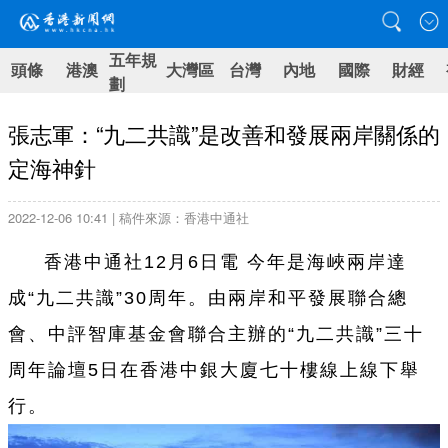
五年規
頭條
港澳
大灣區
台灣
內地
國際
財經
劃
張志軍：“九二共識”是改善和發展兩岸關係的
定海神針
2022-12-06 10:41 | 稿件來源：香港中通社
香港中通社12月6日電 今年是海峽兩岸達
成“九二共識”30周年。由兩岸和平發展聯合總
會、中評智庫基金會聯合主辦的“九二共識”三十
周年論壇5日在香港中銀大廈七十樓線上線下舉
行。