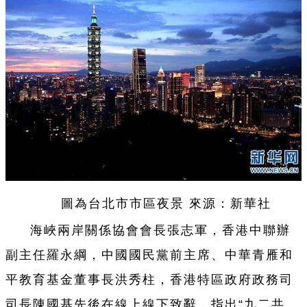
圖為台北市市區夜景 來源：新華社
海峽兩岸關係協會會長張志軍，香港中聯辦
副主任羅永綱，中國國⺠黨前主席、中華⻘雁和
平教育基金董事長洪秀柱，香港特區政府政務司
司長陳國基先後在線上線下致辭，指出“九二共