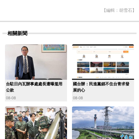
【編輯：胡雪石】
相關新聞
台駐日內瓦辦事處處長遭曝濫用
國台辦：民進黨鎖不住台青求發
公款
展的心
08-08
08-08