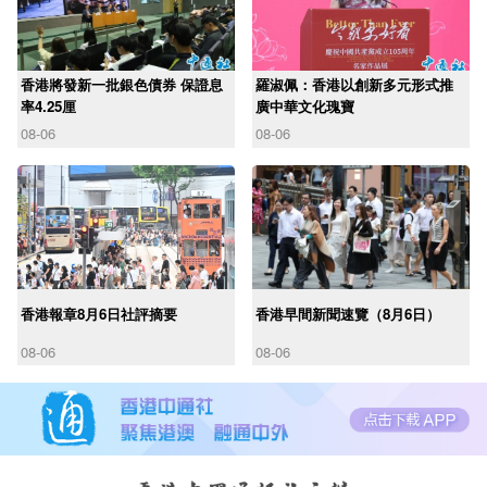
香港將發新一批銀色債券 保證息
羅淑佩：香港以創新多元形式推
率4.25厘
廣中華文化瑰寶
08-06
08-06
香港報章8月6日社評摘要
香港早間新聞速覽（8月6日）
08-06
08-06