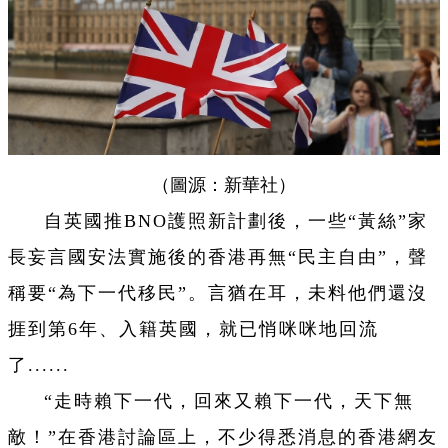
（圖源：新華社）
自英國推BNO護照新計劃後，一些“黃絲”家
長妄言國安法實施後的香港再無“民主自由”，聲
稱要“為下一代移民”。言猶在耳，未料他們還沒
捱到第6年、入籍英國，就已悄咪咪地回流
了......
“走時賴下一代，回來又賴下一代，天下無
敵！”在香港討論區上，不少得悉消息的香港網友