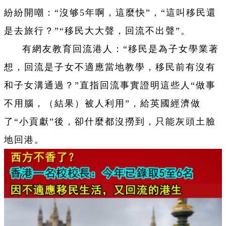
紛紛開嘲：“沒够5年啊，這麼快”，“這叫移民還
是去旅行？”“移民大大聲，回流不出聲”。
有網友教育回流港人：“移民是為子女學業著
想，回流是子女不適應當地教學，移民前有沒有
和子女溝通過？”直指回流事實證明這些人“做事
不用腦，（結果）被人利用”，給英國經濟做
了“小貢獻”後，卻什麼都沒撈到，只能灰頭土臉
地回港。