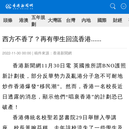
五年規
頭條
港澳
大灣區
台灣
內地
國際
財經
劃
西方不香了？再有學生回流香港......
2022-11-30 00:00 | 稿件來源：香港新聞網
香港新聞網11月30日電 英國推所謂BNO護照
新計劃後，部分反華勢力及亂港分子急不可耐地
炒作香港爆發“移民潮”。然而，香港一名校長近
日透露的消息，顯示他們“唱衰香港”的計劃恐已
破產！
香港傳統名校聖若瑟書院29日舉辦入學講
座。校長黃婉芬稱，去年該校流失了一些學生及