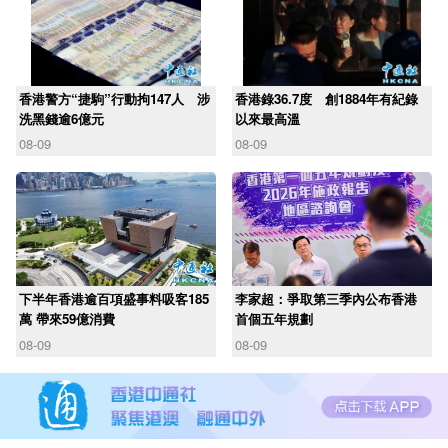
香港警方“捷駒”行動拘147人 涉
香港錄36.7度 創1884年有紀錄
洗黑錢逾6億元
以來最高溫
08-09
08-09
下半年香港逾百項盛事料吸客185
李家超：爭取第三季內公布香港
萬 帶來59億消費
首個五年規劃
08-09
08-09