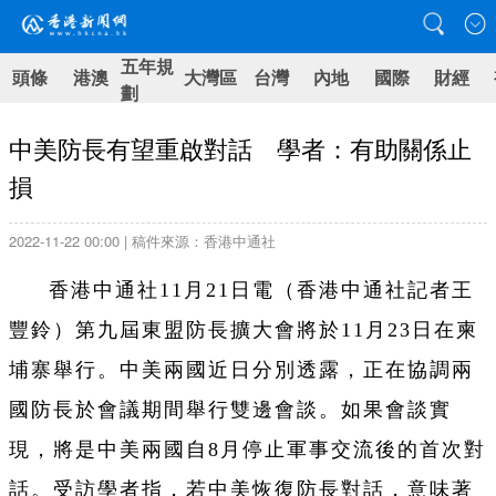
五年規
頭條
港澳
大灣區
台灣
內地
國際
財經
劃
中美防長有望重啟對話 學者：有助關係止
損
2022-11-22 00:00 | 稿件來源：香港中通社
香港中通社11月21日電（香港中通社記者王
豐鈴）第九屆東盟防長擴大會將於11月23日在柬
埔寨舉行。中美兩國近日分別透露，正在協調兩
國防長於會議期間舉行雙邊會談。如果會談實
現，將是中美兩國自8月停止軍事交流後的首次對
話。受訪學者指，若中美恢復防長對話，意味著