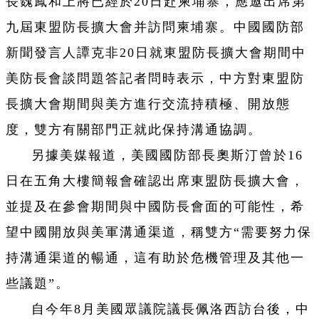
長魏鳳和上將已經於20日赴柬埔寨，應邀出席第
九屆東盟防長擴大會并訪問柬埔寨。中國國防部
新聞發言人譚克非20日就東盟防長擴大會期間中
美防長會談問題答記者問時表示，中方對東盟防
長擴大會期間與美方進行交流持積極、開放態
度，雙方有關部門正就此保持溝通協調。
另據美媒報道，美國國防部長奧斯汀曾於16
日在五角大樓簡報會確認出席東盟防長擴大會，
並提及在參會期間與中國防長會面的可能性，希
望中國開放與美軍溝通渠道，稱雙方“需要努力保
持溝通渠道的暢通，這有助於危機管理及其他一
些議題”。
自今年8月美國眾議院議長佩洛西訪台後，中