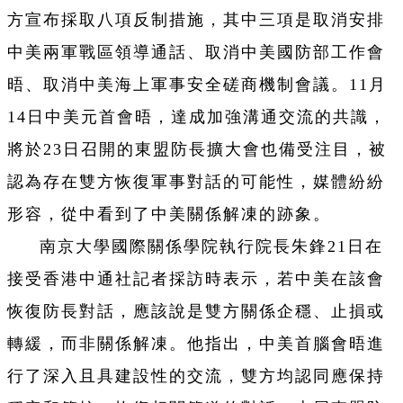
方宣布採取八項反制措施，其中三項是取消安排
中美兩軍戰區領導通話、取消中美國防部工作會
晤、取消中美海上軍事安全磋商機制會議。11月
14日中美元首會晤，達成加強溝通交流的共識，
將於23日召開的東盟防長擴大會也備受注目，被
認為存在雙方恢復軍事對話的可能性，媒體紛紛
形容，從中看到了中美關係解凍的跡象。
南京大學國際關係學院執行院長朱鋒21日在
接受香港中通社記者採訪時表示，若中美在該會
恢復防長對話，應該說是雙方關係企穩、止損或
轉緩，而非關係解凍。他指出，中美首腦會晤進
行了深入且具建設性的交流，雙方均認同應保持