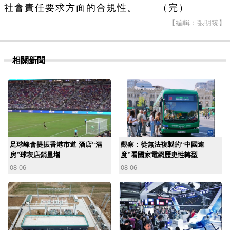
社會責任要求方面的合規性。 （完）
【編輯：張明臻】
相關新聞
足球峰會提振香港市道 酒店“滿
觀察：從無法複製的“中國速
房”球衣店銷量增
度”看國家電網歷史性轉型
08-06
08-06