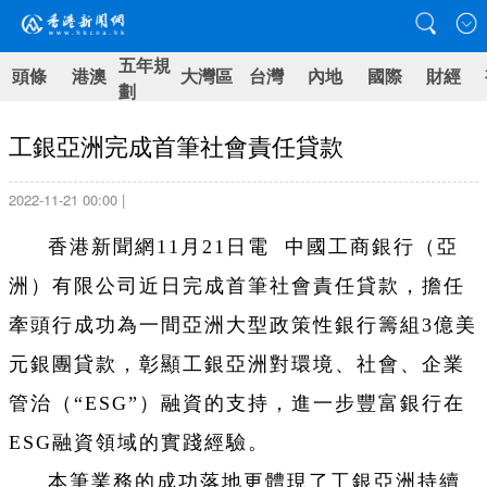
五年規
頭條
港澳
大灣區
台灣
內地
國際
財經
劃
工銀亞洲完成首筆社會責任貸款
2022-11-21 00:00 |
香港新聞網11月21日電 中國工商銀行（亞
洲）有限公司近日完成首筆社會責任貸款，擔任
牽頭行成功為一間亞洲大型政策性銀行籌組3億美
元銀團貸款，彰顯工銀亞洲對環境、社會、企業
管治（“ESG”）融資的支持，進一步豐富銀行在
ESG融資領域的實踐經驗。
本筆業務的成功落地更體現了工銀亞洲持續