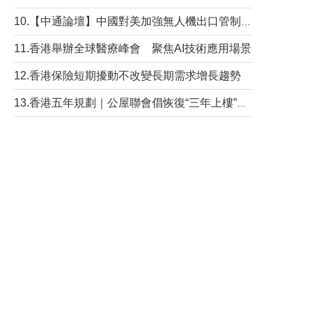
10.【中通論壇】中國對美加強無人機出口管制 學者：貿易與安全考量兼有
11.香港舉辦全球醫療峰會 聚焦AI技術應用場景
12.香港保險短期擾動不改變長期需求增長趨勢
13.香港五年規劃｜公屋聯會倡恢復“三年上樓”目標