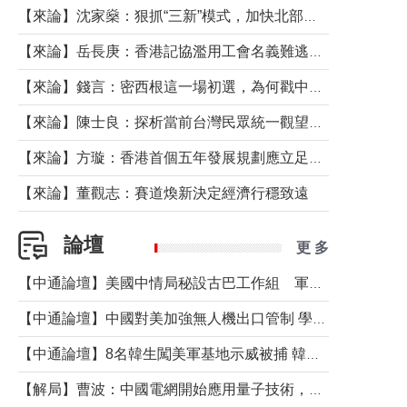
【來論】沈家燊：狠抓“三新”模式，加快北部都會區建設
【來論】岳長庚：香港記協濫用工會名義難逃法律制裁
【來論】錢言：密西根這一場初選，為何戳中了兩黨最痛的神經？
【來論】陳士良：探析當前台灣民眾統一觀望心態的深層成因
【來論】方璇：香港首個五年發展規劃應立足民生務實前行
【來論】董觀志：賽道煥新決定經濟行穩致遠
論壇
更 多
【中通論壇】美國中情局秘設古巴工作組 軍事行動箭在弦上？
【中通論壇】中國對美加強無人機出口管制 學者：貿易與安全考量兼有
【中通論壇】8名韓生闖美軍基地示威被捕 韓國年輕人反美情緒從何而來？
【解局】曹波：中國電網開始應用量子技術，以後會不再停電嗎？