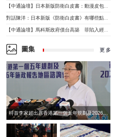
【中通論壇】日本新版防衛白皮書：動漫皮包藏不住軍國野心
對話陳洋：日本新版《防衛白皮書》有哪些點值得警惕？
【中通論壇】馬科斯政府債台高築 菲陷入經濟困境與南海對抗惡循環？
圖集
更 多
​特首李家超出席香港第一個五年規劃及2026年《施政報告》地區諮詢會