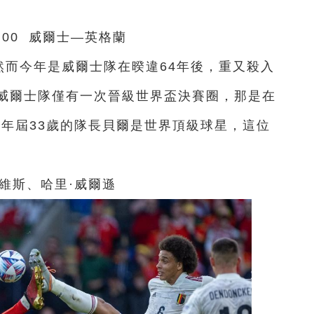
:00 威爾士—英格蘭
然而今年是威爾士隊在暌違64年後，重又殺入
威爾士隊僅有一次晉級世界盃決賽圈，那是在
年年屆33歲的隊長貝爾是世界頂級球星，這位
維斯、哈里·威爾遜