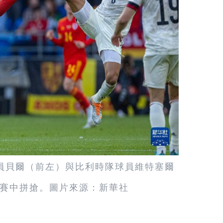
隊球員貝爾（前左）與比利時隊球員維特塞爾
賽中拼搶。圖片來源：新華社