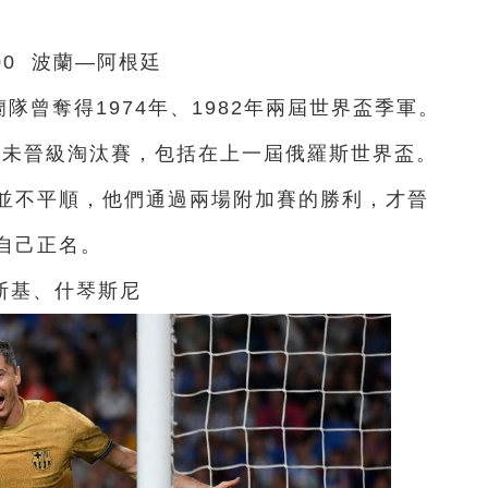
00 波蘭—阿根廷
隊曾奪得1974年、1982年兩屆世界盃季軍。
從未晉級淘汰賽，包括在上一屆俄羅斯世界盃。
並不平順，他們通過兩場附加賽的勝利，才晉
自己正名。
斯基、什琴斯尼