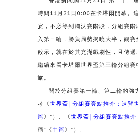
香港新聞網11月21日 第二十二屆國
時間11月21日0:00在卡塔爾開
宴，不必等到淘汰賽階段，分組賽階
入第三輪，勝負局勢揭曉大半，觀賽
啟示，就在於其充滿戲劇性，且傳遞
繼續來看卡塔爾世界盃第三輪分組賽
旅。
關於分組賽第一輪、第二輪的強
考《
世界盃│分組賽亮點推介：速覽
篇
》”）、《
世界盃│分組賽亮點推介
稱“《
中篇
》”）。