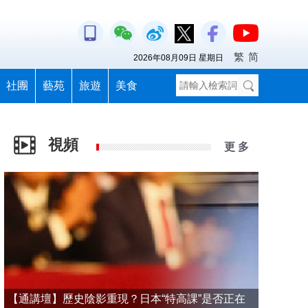
繁
简
2026年08月09日 星期日
社團
藝苑
旅遊
美食
視頻
更 多
【通講壇】歷史陰影重現？日本“特高課”是否正在