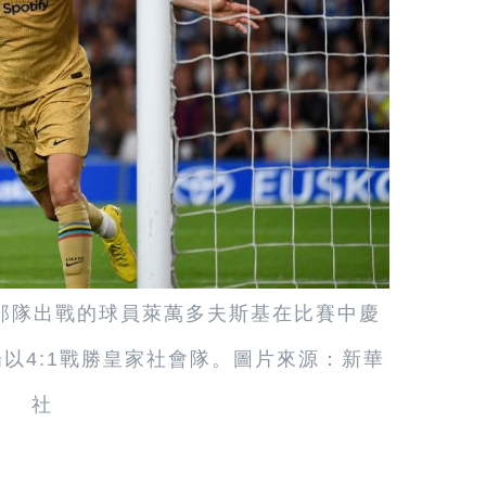
塞羅那隊出戰的球員萊萬多夫斯基在比賽中慶
以4:1戰勝皇家社會隊。圖片來源：新華
社