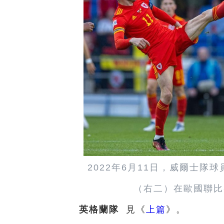
2022年6月11日，威爾士
（右二）在歐國聯比
英格蘭隊
見《
上篇
》。