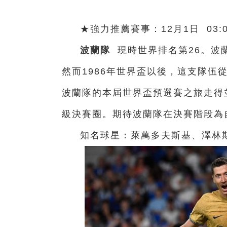
★強力推薦賽事：12月1日 03:
波蘭隊
現時世界排名第26。波蘭
然而1986年世界盃以後，這支隊伍
波蘭隊的本屆世界盃預選賽之旅走得
級決賽圈。期待波蘭隊在決賽階段為
知名球星：萊萬多夫斯基、澤林