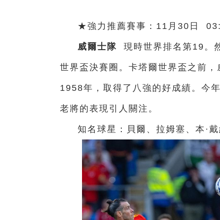
★強力推薦賽事：11月30日 03
威爾士隊
現時世界排名第19。
世界盃決賽圈。卡塔爾世界盃之前，
1958年，取得了八強的好成績。今
老將的表現引人關注。
知名球星：貝爾、拉姆塞、本·戴