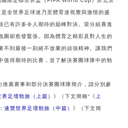
際足聯世界盃（FIFA World Cup）於北京
幕。這是全世界足球迷乃至體育迷視覺與激情的盛
段已有許多令人期待的巔峰對決。當分組賽進
氛圍卻愈發緊張。因為體育之精彩及對人生的
著不到最後一刻絕不放棄的頑強精神。讓我們
中值得期待的比賽，並了解決賽圈球隊中的勁
力推薦賽事和部分決賽圈球隊簡介，請分別參
世界足壇勁旅（上篇）
》（下文簡稱“《
上
：速覽世界足壇勁旅（中篇）
》（下文簡