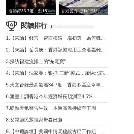
香港錄36.7度 創1884年有紀錄以來最高溫
香港警方“捷駒”行動拘147人 涉洗黑錢逾6億元
閱讀排行
1.【來論】錢言：密西根這一場初選，為何戳中了兩黨最痛的神經？
2.【來論】岳長庚：香港記協濫用工會名義難逃法律制裁
3.探訪福建漁排上的“充電寶”
4.【來論】沈家燊：狠抓“三新”模式，加快北部都會區建設
5.天文台錄最高氣溫34.7度 香港多區迎今年最熱一天
6.滙豐上調香港今年經濟增長預測至4.5%
7.酷熱天氣警告生效 本港高溫持續至下周
8.父親節民眾攜家帶眷出遊
9.【中通論壇】美國中情局秘設古巴工作組 軍事行動箭在弦上？