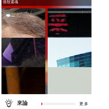
借殼還魂
來論
更 多