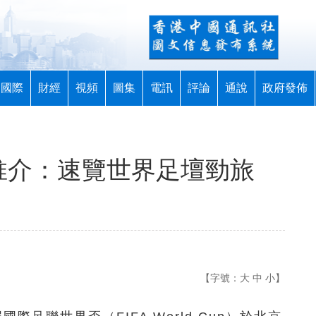
國際
財經
視頻
圖集
電訊
評論
通說
政府發佈
推介：速覽世界足壇勁旅
【字號：
大
中
小
】