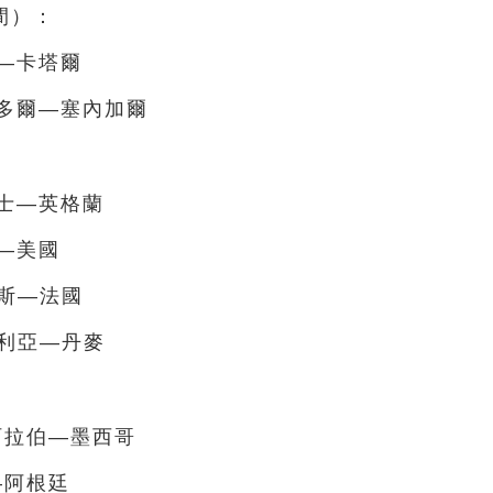
間）：
蘭—卡塔爾
厄瓜多爾—塞內加爾
爾士—英格蘭
朗—美國
尼斯—法國
大利亞—丹麥
特阿拉伯—墨西哥
—阿根廷