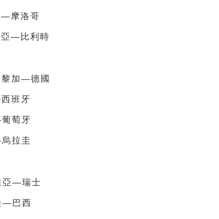
拿大—摩洛哥
羅地亞—比利時
斯達黎加—德國
—西班牙
—葡萄牙
—烏拉圭
爾維亞—瑞士
麥隆—巴西