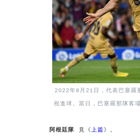
2022年8月21日，代表巴
祝進球。當日，巴塞羅那隊客場
阿根廷隊
見《
上篇
》。