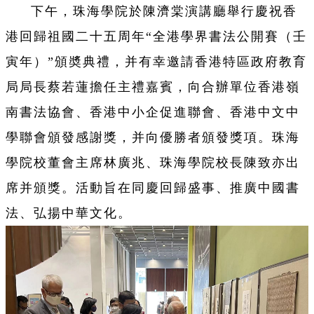
下午，珠海學院於陳濟棠演講廳舉行慶祝香
港回歸祖國二十五周年“全港學界書法公開賽（壬
寅年）”頒奬典禮，并有幸邀請香港特區政府教育
局局長蔡若蓮擔任主禮嘉賓，向合辦單位香港嶺
南書法協會、香港中小企促進聯會、香港中文中
學聯會頒發感謝獎，并向優勝者頒發獎項。珠海
學院校董會主席
林廣兆、珠海學院校長
陳致亦出
席并頒獎。活動旨在同慶回歸盛事、推廣中國書
法、弘揚中華文化。