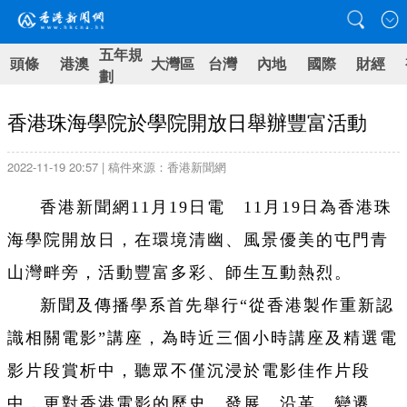
五年規
頭條
港澳
大灣區
台灣
內地
國際
財經
劃
香港珠海學院於學院開放日舉辦豐富活動
2022-11-19 20:57 | 稿件來源：香港新聞網
香港新聞網11月19日電 11月19日為香港珠
海學院開放日，在環境清幽、風景優美的屯門青
山灣畔旁，活動豐富多彩、師生互動熱烈。
新聞及傳播學系首先舉行“從香港製作重新認
識相關電影”講座，為時近三個小時講座及精選電
影片段賞析中，聽眾不僅沉浸於電影佳作片段
中，更對香港電影的歷史、發展、沿革、變遷、