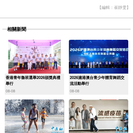
【編輯：崔靜雯】
相關新聞
香港青年魯班選舉2026頒獎典禮
2026滬港澳台青少年體育舞蹈交
舉行
流活動舉行
08-08
08-08