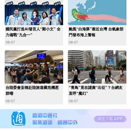
國民黨打造AI發言人“鄭小文” 全
颱風“白海豚”靠近台灣 台氣象部
力備戰“九合一”
門發布海上警報
08-07
08-07
台陸委會妄稱赴陸旅遊藏危機惹
“青鳥”竟在譴責“出征”？台網友
群嘲
直呼“魔幻”
08-07
08-07