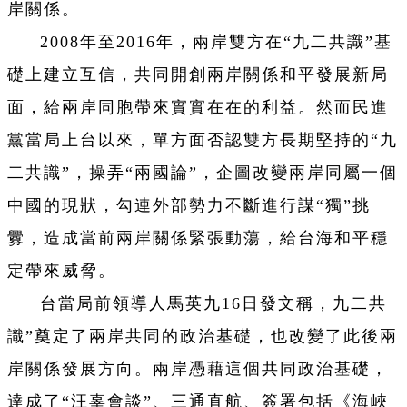
岸關係。
2008年至2016年，兩岸雙方在“九二共識”基
礎上建立互信，共同開創兩岸關係和平發展新局
面，給兩岸同胞帶來實實在在的利益。然而民進
黨當局上台以來，單方面否認雙方長期堅持的“九
二共識”，操弄“兩國論”，企圖改變兩岸同屬一個
中國的現狀，勾連外部勢力不斷進行謀“獨”挑
釁，造成當前兩岸關係緊張動蕩，給台海和平穩
定帶來威脅。
台當局前領導人馬英九16日發文稱，九二共
識”奠定了兩岸共同的政治基礎，也改變了此後兩
岸關係發展方向。兩岸憑藉這個共同政治基礎，
達成了“汪辜會談”、三通直航、簽署包括《海峽