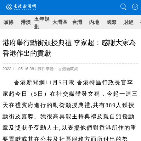
五年規
頭條
港澳
大灣區
台灣
內地
國際
財經
劃
港府舉行勳銜頒授典禮 李家超：感謝大家為
香港作出的貢獻
2022-11-05 16:38 | 稿件來源：香港新聞網
香港新聞網11月5日電 香港特區行政長官李
家超今日（5日）在社交媒體發文稱，今起一連三
天在禮賓府進行的勳銜頒授典禮,共有889人獲授
勳銜及嘉獎。我很高興能主持典禮及親自頒授勳
章及獎狀予受勳人士,以表揚他們對香港所作的重
要貢獻或其在公共及社區服務方面所付出的努