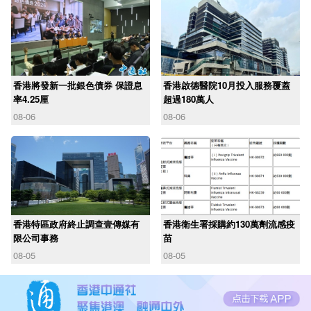
香港將發新一批銀色債券 保證息
香港啟德醫院10月投入服務覆蓋
率4.25厘
超過180萬人
08-06
08-06
香港特區政府終止調查壹傳媒有
香港衛生署採購約130萬劑流感疫
限公司事務
苗
08-05
08-05