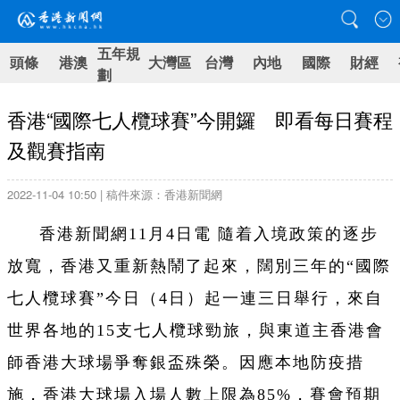
五年規
頭條
港澳
大灣區
台灣
內地
國際
財經
劃
香港“國際七人欖球賽”今開鑼 即看每日賽程
及觀賽指南
2022-11-04 10:50 | 稿件來源：香港新聞網
香港新聞網11月4日電 隨着入境政策的逐步
放寬，香港又重新熱鬧了起來，闊別三年的“國際
七人欖球賽”今日（4日）起一連三日舉行，來自
世界各地的15支七人欖球勁旅，與東道主香港會
師香港大球場爭奪銀盃殊榮。因應本地防疫措
施，香港大球場入場人數上限為85%，賽會預期