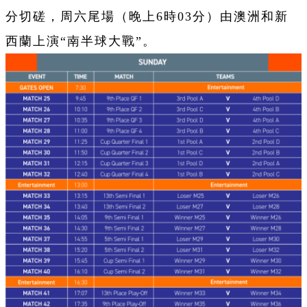
分切磋，周六尾場（晚上6時03分）由澳洲和新
西蘭上演“南半球大戰”。