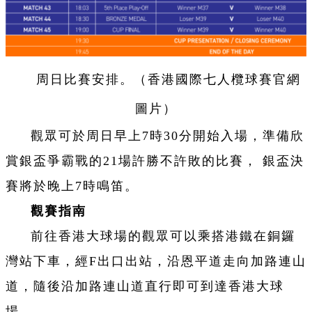
周日比賽安排。（香港國際七人欖球賽官網
圖片）
觀眾可於周日早上7時30分開始入場，準備欣
賞銀盃爭霸戰的21場許勝不許敗的比賽， 銀盃決
賽將於晚上7時鳴笛。
觀賽指南
前往香港大球場的觀眾可以乘搭港鐵在銅鑼
灣站下車，經F出口出站，沿恩平道走向加路連山
道，隨後沿加路連山道直行即可到達香港大球
場。