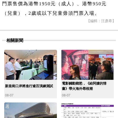
門票售價為港幣1950元（成人）、港幣950元
（兒童），2歲或以下兒童毋須門票入場。
【編輯：汪彥希】
相關新聞
電影觸動鄉愁，《給阿嬤的情
新皇崗口岸將進行逾百演練測試
書》帶火海外尋根潮
08-07
08-07