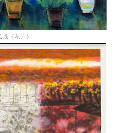
風眠《花卉》