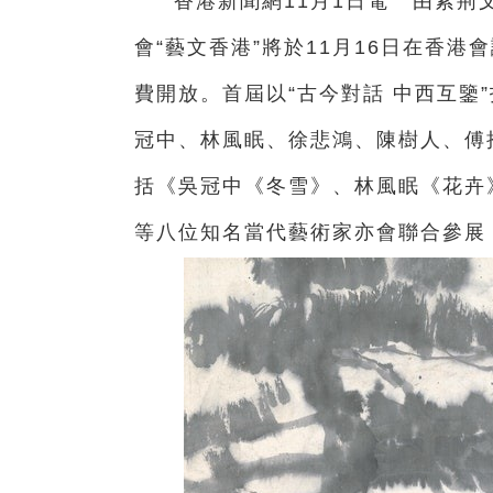
香港新聞網11月1日電 由紫
會“藝文香港”將於11月16日在香
費開放。首屆以“古今對話 中西互鑒
冠中、林風眠、徐悲鴻、陳樹人、傅
括《吳冠中《冬雪》、林風眠《花卉
等八位知名當代藝術家亦會聯合參展