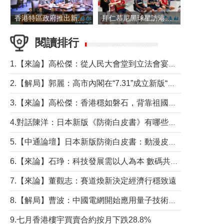
香港特區政府推出新一批銀色債券 每手1萬元保底息4.25厘
拜仁慕尼黑球星訪港 與球迷近距離互動
閱讀排行
1.【來論】高松傑：從人民大會堂到立法會宴會廳——香港管治新範式的完整拼圖
2.【解局】郭麗：高市內閣在“7.31”成立新版“特高課”意欲何為？
3.【來論】高松傑：香港穩如磐石，背靠祖國才是真正的“終極護城河”
4.對話陳洋：日本新版《防衛白皮書》有哪些點值得警惕？
5.【中通論壇】日本新版防衛白皮書：動漫皮包藏不住軍國野心
6.【來論】石琤：科技發展需以人為本 數碼共融不應讓長者放棄傳統生活方式
7.【來論】董觀志：賽道煥新決定經濟行穩致遠
8.【解局】曹波：中國電網開始應用量子技術，以後會不再停電嗎？
9.七月香港樓宇買賣合約按月下跌28.8%