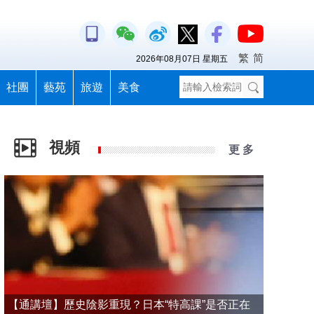
繁
简
2026年08月07日 星期五
社團
藝苑
旅遊
美食
視頻
更 多
【通講壇】歷史陰影重現？日本“特高課”是否正在