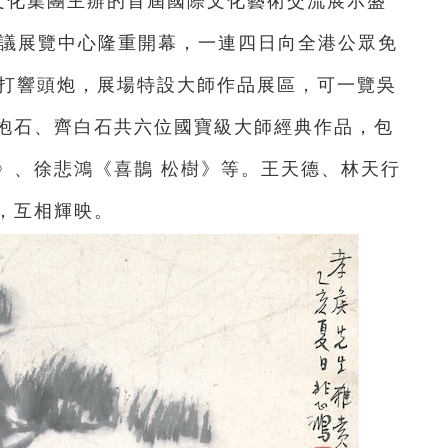
荊文化集團主辦的首屆國際文化藝術交流展示盛
港會議展覽中心隆重開幕，一連四日向全港公眾免
”打響頭炮，展場特設大師作品展區，可一覽吳
抱石、齊白石共六位國寶級大師經典作品，包
》、徐悲鴻《喜鵲 松樹》等。
王天德、林天行
，互相輝映。