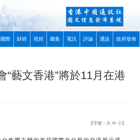
國際
財經
視頻
圖集
電訊
評論
通說
政府發佈
“藝文香港”將於11月在港
【字號：
大
中
小
】