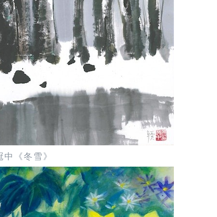
冠中《冬雪》