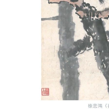
徐悲鴻《喜