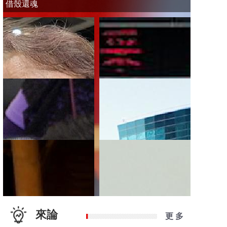
借殼還魂
來論
更 多