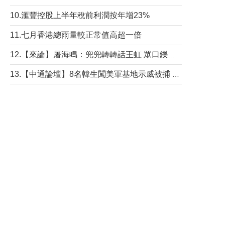
10.滙豐控股上半年稅前利潤按年增23%
11.七月香港總雨量較正常值高超一倍
12.【來論】屠海鳴：兜兜轉轉話王虹 眾口鑠金“一邊倒”
13.【中通論壇】8名韓生闖美軍基地示威被捕 韓國年輕人反美情緒從何而來？