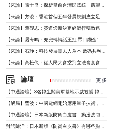
【來論】陳士良：探析當前台灣民眾統一觀望心態的深層成因
【來論】方璇：香港首個五年發展規劃應立足民生務實前行
【來論】董觀志：賽道煥新決定經濟行穩致遠
【來論】屠海鳴：兜兜轉轉話王虹 眾口鑠金“一邊倒”
【來論】石琤：科技發展需以人為本 數碼共融不應讓長者放棄傳統生活方式
【來論】高松傑：從人民大會堂到立法會宴會廳——香港管治新範式的完整拼圖
論壇
更 多
【中通論壇】8名韓生闖美軍基地示威被捕 韓國年輕人反美情緒從何而來？
【解局】曹波：中國電網開始應用量子技術，以後會不再停電嗎？
【中通論壇】日本新版防衛白皮書：動漫皮包藏不住軍國野心
對話陳洋：日本新版《防衛白皮書》有哪些點值得警惕？