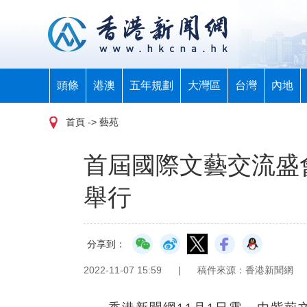
頭條
港澳
五年規劃
大灣區
台灣
內地
首頁
-> 藝苑
首屆國際文藝交流盛會
舉行
分享到：
2022-11-07 15:59
|
稿件來源：香港新聞網