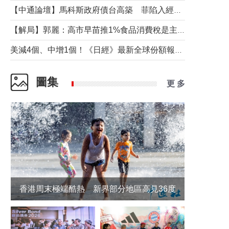
【中通論壇】馬科斯政府債台高築 菲陷入經濟困境與南海對抗惡循環？
【解局】郭麗：高市早苗推1%食品消費稅是主動作為還是被迫“飲鴆止渴”
美減4個、中增1個！《日經》最新全球份額報告透露了什麼？
圖集
更 多
香港周末極端酷熱 新界部分地區高見36度