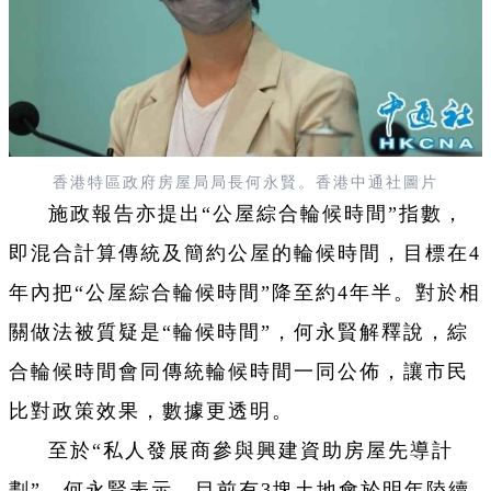
香港特區政府房屋局局長何永賢。
香港中通社圖片
施政報告亦提出“公屋綜合輪候時間”指數，
即混合計算傳統及簡約公屋的輪候時間，目標在4
年內把“公屋綜合輪候時間”降至約4年半。對於相
關做法被質疑是“輪候時間”，何永賢解釋說，綜
合輪候時間會同傳統輪候時間一同公佈，讓市民
比對政策效果，數據更透明。
至於“私人發展商參與興建資助房屋先導計
劃”，何永賢表示，目前有3塊土地會於明年陸續