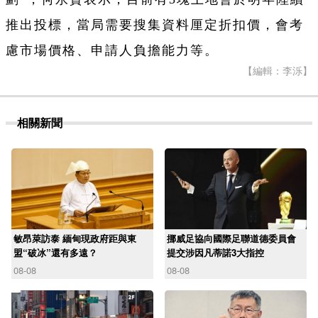
推出投標，當局需要搜集資料厘定折扣價，會考
慮市場價格、申請人負擔能力等。
【編輯：李泺】
相關新聞
敏昂萊訪泰 緬甸現政府距與東
挪威足協向國際足聯道德委員會
盟“破冰”還有多遠？
提交涉因凡蒂諾3大指控
08-08
08-08