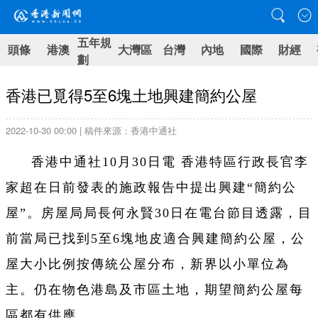
五年規
頭條
港澳
大灣區
台灣
內地
國際
財經
劃
香港已覓得5至6塊土地興建簡約公屋
2022-10-30 00:00 | 稿件來源：香港中通社
香港中通社10月30日電 香港特區行政長官李
家超在日前發表的施政報告中提出興建“簡約公
屋”。房屋局局長何永賢30日在電台節目透露，目
前當局已找到5至6塊地皮適合興建簡約公屋，公
屋大小比例按傳統公屋分布，新界以小單位為
主。仍在物色港島及市區土地，期望簡約公屋每
區都有供應。