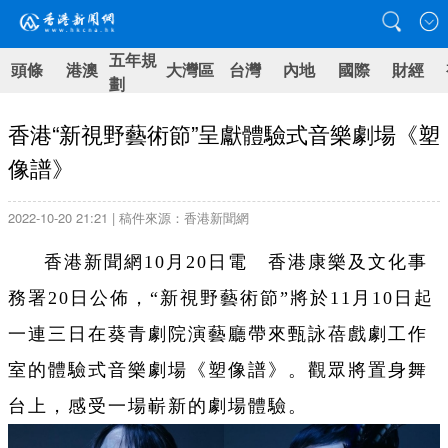
五年規
頭條
港澳
大灣區
台灣
內地
國際
財經
劃
香港“新視野藝術節”呈獻體驗式音樂劇場《塑
像譜》
2022-10-20 21:21 | 稿件來源：香港新聞網
香港新聞網10月20日電 香港康樂及文化事
務署20日公佈，“新視野藝術節”將於11月10日起
一連三日在葵青劇院演藝廳帶來甄詠蓓戲劇工作
室的體驗式音樂劇場《塑像譜》。觀眾將置身舞
台上，感受一場嶄新的劇場體驗。