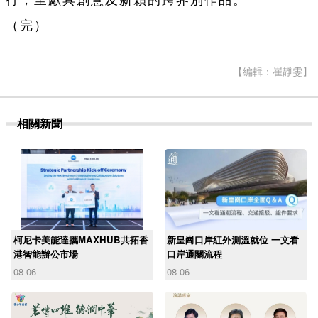
行，呈獻具創意及新穎的跨界別作品。
（完）
【編輯：崔靜雯】
相關新聞
柯尼卡美能達攜MAXHUB共拓香
新皇崗口岸紅外測溫就位 一文看
港智能辦公市場
口岸通關流程
08-06
08-06