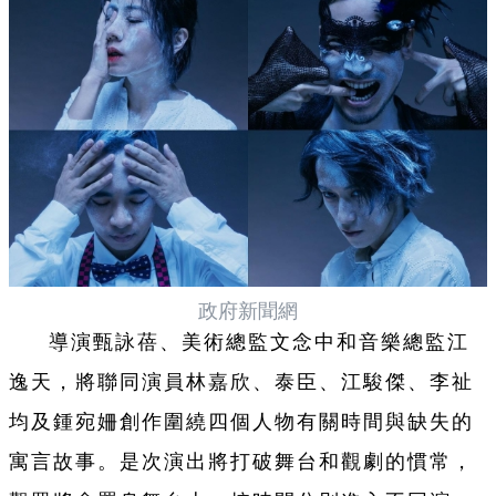
政府新聞網
導演甄詠蓓、美術總監文念中和音樂總監江
逸天，將聯同演員林嘉欣、泰臣、江駿傑、李祉
均及鍾宛姍創作圍繞四個人物有關時間與缺失的
寓言故事。是次演出將打破舞台和觀劇的慣常，