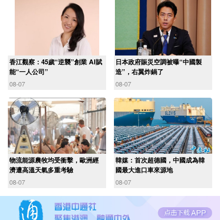
香江觀察：45歲“逆襲”創業 AI賦
日本政府賑災空調被曝“中國製
能“一人公司”
造”，右翼炸鍋了
08-07
08-07
物流能源農牧均受衝擊，歐洲經
韓媒：首次超德國，中國成為韓
濟遭高溫天氣多重考驗
國最大進口車來源地
08-07
08-07