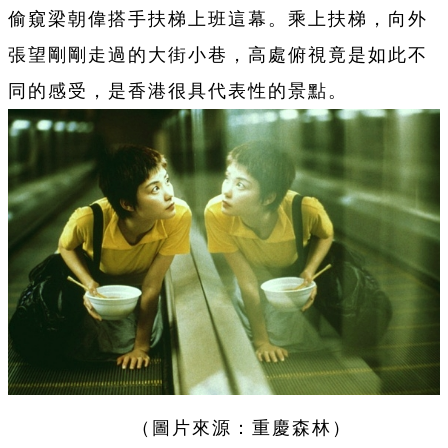
偷窺梁朝偉搭手扶梯上班這幕。乘上扶梯，向外
張望剛剛走過的大街小巷，高處俯視竟是如此不
同的感受，是香港很具代表性的景點。
（圖片來源：重慶森林）