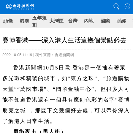
五年規
頭條
港澳
大灣區
台灣
內地
國際
財經
劃
賽博香港——深入港人生活這幾個景點必去
2022-10-05 11:19 | 稿件來源：香港新聞網
香港新聞網10月5日電 香港是一個擁有著眾
多光環和稱號的城市，如“東方之珠”、“旅遊購物
天堂”“萬國市場”、“國際金融中心”。但很多人可
能不知道香港還有一個具有魔幻色彩的名字“賽博
朋克之城”，那麼下文幾個好去處，可以帶你深入
了解港人日常生活。
廟街夜市（男人街）