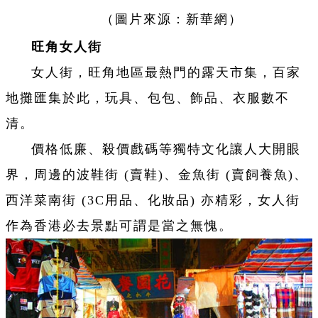
（圖片來源：新華網）
旺角女人街
女人街，旺角地區最熱門的露天市集，百家
地攤匯集於此，玩具、包包、飾品、衣服數不
清。
價格低廉、殺價戲碼等獨特文化讓人大開眼
界，周邊的波鞋街 (賣鞋)、金魚街 (賣飼養魚)、
西洋菜南街 (3C用品、化妝品) 亦精彩，女人街
作為香港必去景點可謂是當之無愧。