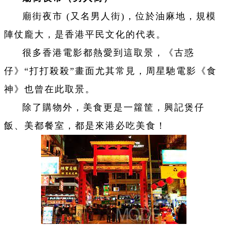
廟街夜市 (又名男人街)，位於油麻地，規模
陣仗龐大，是香港平民文化的代表。
很多香港電影都熱愛到這取景，《古惑
仔》“打打殺殺”畫面尤其常見，周星馳電影《食
神》也曾在此取景。
除了購物外，美食更是一籮筐，興記煲仔
飯、美都餐室，都是來港必吃美食！