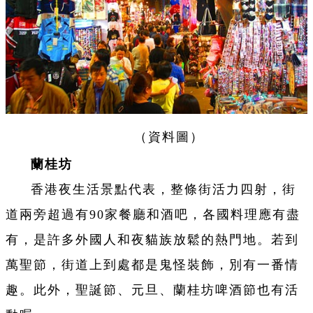
（
資料
圖）
蘭桂坊
香港夜生活景點代表，整條街活力四射，街
道兩旁超過有90家餐廳和酒吧，各國料理應有盡
有，是許多外國人和夜貓族放鬆的熱門地。若到
萬聖節，街道上到處都是鬼怪裝飾，別有一番情
趣。此外，聖誕節、元旦、蘭桂坊啤酒節也有活