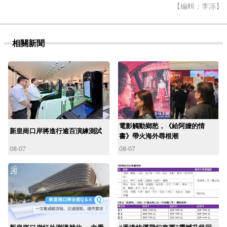
【編輯：李泺】
相關新聞
電影觸動鄉愁，《給阿嬤的情
新皇崗口岸將進行逾百演練測試
書》帶火海外尋根潮
08-07
08-07