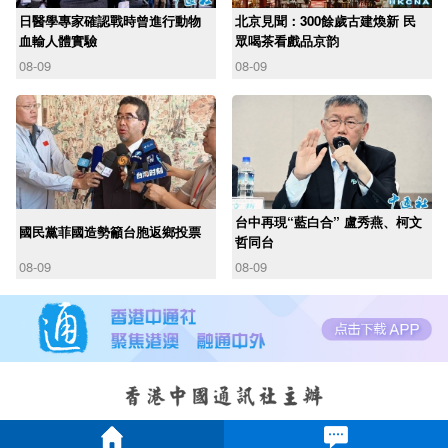
日醫學專家確認戰時曾進行動物
北京見聞：300餘歲古建煥新 民
血輸人體實驗
眾喝茶看戲品京韵
08-09
08-09
台中再現“藍白合” 盧秀燕、柯文
國民黨菲國造勢籲台胞返鄉投票
哲同台
08-09
08-09