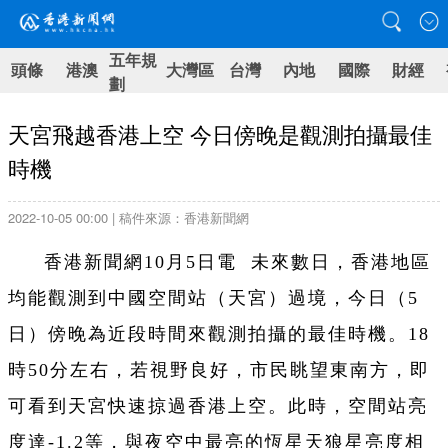
五年規
頭條
港澳
大灣區
台灣
內地
國際
財經
劃
天宮飛越香港上空 今日傍晚是觀測拍攝最佳
時機
2022-10-05 00:00 | 稿件來源：香港新聞網
香港新聞網10月5日電 未來數日，香港地區
均能觀測到中國空間站
（天宮）
過境，今日（5
日）傍晚為近段時間來觀測拍攝的最佳時機。18
時50分左右，若視野良好，市民眺望東南方，即
可看到天宮快速掠過香港上空。此時，空間站亮
度達-1.2等，與夜空中最亮的恆星天狼星亮度相