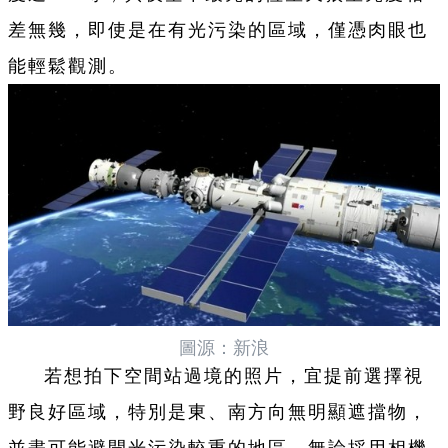
差無幾，即使是在有光污染的區域，僅憑肉眼也
能輕鬆觀測。
圖源：新浪
若想拍下空間站過境的照片，宜提前選擇視
野良好區域，特別是東、南方向無明顯遮擋物，