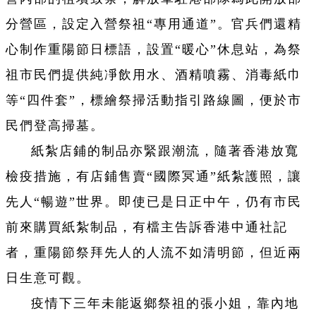
分營區，設定入營祭祖“專用通道”。官兵們還精
心制作重陽節日標語，設置“暖心”休息站，為祭
祖市民們提供純凈飲用水、酒精噴霧、消毒紙巾
等“四件套”，標繪祭掃活動指引路線圖，便於市
民們登高掃墓。
紙紮店鋪的制品亦緊跟潮流，隨著香港放寬
檢疫措施，有店鋪售賣“國際冥通”紙紮護照，讓
先人“暢遊”世界。即使已是日正中午，仍有市民
前來購買紙紮制品，有檔主告訴香港中通社記
者，重陽節祭拜先人的人流不如清明節，但近兩
日生意可觀。
疫情下三年未能返鄉祭祖的張小姐，靠內地