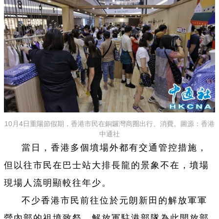
10月4日重陽節假期，香港市民在銅鑼灣商圈出行、消費。圖源：香港
中通社
當日，香港多個墳場外都有交通管控措施，
但以往市民在巴士站大排長龍的景象不在，墳場
現場人流明顯較往年少。
不少香港市民前往位於元朗新田的解放軍軍
營內部的祖墳致祭，解放軍駐港部隊為此開放部