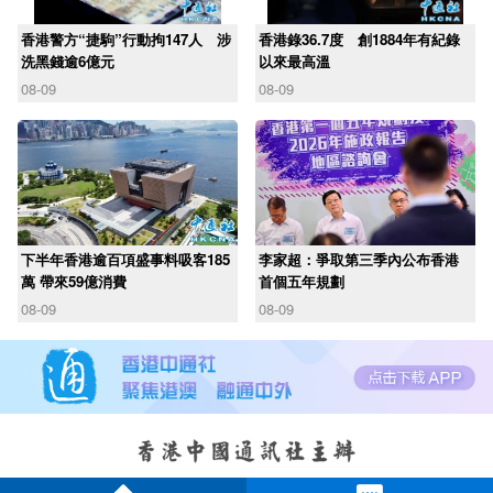
香港警方“捷駒”行動拘147人 涉
香港錄36.7度 創1884年有紀錄
洗黑錢逾6億元
以來最高溫
08-09
08-09
下半年香港逾百項盛事料吸客185
李家超：爭取第三季內公布香港
萬 帶來59億消費
首個五年規劃
08-09
08-09