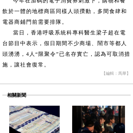
今年在加碼的電子消費券刺激下，購物和餐
飲於一體的地標商區同樣人頭攢動，多間食肆和
電器商鋪門前需要排隊。
當日，香港呼吸系統科專科醫生梁子超在電
台節目中表示，假日期間不少商場、鬧市等都人
頭湧湧，4人“限聚令”已名存實亡，認為可取消措
施，讓社會復常。
【編輯：馬華】
相關新聞