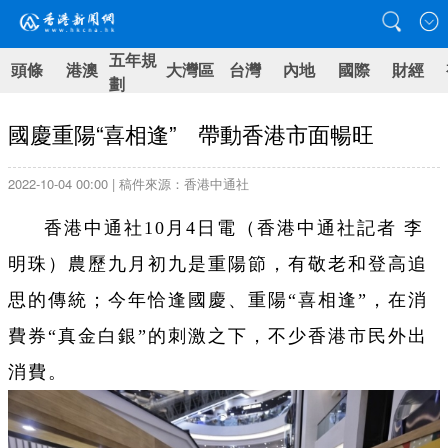
五年規
頭條
港澳
大灣區
台灣
內地
國際
財經
劃
國慶重陽“喜相逢” 帶動香港市面暢旺
2022-10-04 00:00 | 稿件來源：香港中通社
香港中通社10月4日電（香港中通社記者 李
明珠）農歷九月初九是重陽節，有敬老和登高追
思的傳統；今年恰逢國慶、重陽“喜相逢”，在消
費券“真金白銀”的刺激之下，不少香港市民外出
消費。