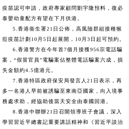
疫苗認可申請，政府專家顧問劉宇隆預料，復必
泰嬰幼童配方有望在下月供港。
5.香港衞生署21日公佈，高風險群組接種猴
痘疫苗計劃10月5日起展開，10月3日起可預約。
6.香港警方在今年首7個月接獲956宗電話騙
案，“假冒官員”電騙案佔整體電話騙案六成，損
失金額約4.5億港元。
7.香港特區政府保安局發言人21日表示，再
多一名港人早前被誘騙至東南亞國家，向入境事
務處求助，經協助後當天安全由泰國回港。
8.香港中聯辦21日召開領導班子會議，深入
學習習近平總書記重要講話精神和《習近平談治