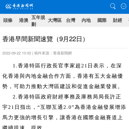
五年規
頭條
港澳
大灣區
台灣
內地
國際
財經
劃
香港早間新聞速覽（9月22日）
2022-09-22 10:02 | 稿件來源：香港新聞網
1.香港特區行政長官李家超21日表示，在深
化香港與內地金融合作方面，香港有五大金融優
勢，可助力推動大灣區建設和促進金融業發展。
2.香港特區政府財經事務及庫務局局長許正
宇21日指出，“互聯互通2.0”為香港金融發展增添
馬力更強的增長引擎，讓香港在國際金融賽道上
繼續提速、提效。