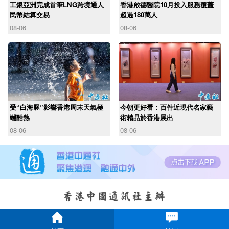
工銀亞洲完成首筆LNG跨境通人
香港啟德醫院10月投入服務覆蓋
民幣結算交易
超過180萬人
08-06
08-06
受“白海豚”影響香港周末天氣極
今朝更好看：百件近現代名家藝
端酷熱
術精品於香港展出
08-06
08-06