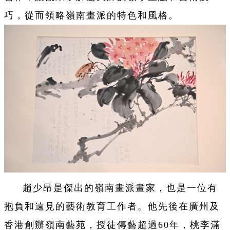
巧，從而領略嶺南畫派的特色和風格。
趙少昂是傑出的嶺南畫派畫家，也是一位有
抱負和遠見的藝術教育工作者。他先後在廣州及
香港創辦嶺南藝苑，授徒傳藝超過60年，桃李滿