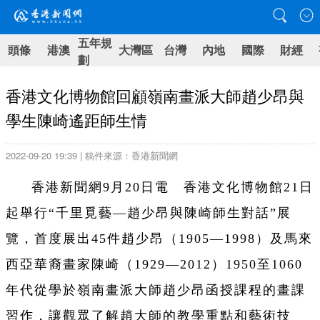
五年規
頭條
港澳
大灣區
台灣
內地
國際
財經
劃
香港文化博物館回顧嶺南畫派大師趙少昂與
學生陳崎遙距師生情
2022-09-20 19:39 | 稿件來源：香港新聞網
香港新聞網9月20日電 香港文化博物館21日
起舉行“千里覓藝—趙少昂與陳崎師生對話”展
覽，首度展出45件趙少昂（1905—1998）及馬來
西亞華裔畫家陳崎（1929—2012）1950至1060
年代從學於嶺南畫派大師趙少昂函授課程的畫課
習作，讓觀眾了解趙大師的教學重點和藝術技