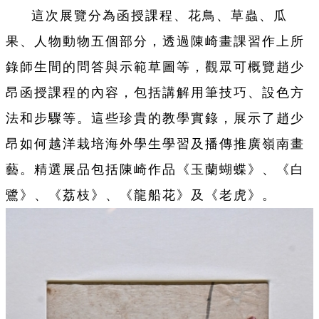
這次展覽分為函授課程、花鳥、草蟲、瓜
果、人物動物五個部分，透過陳崎畫課習作上所
錄師生間的問答與示範草圖等，觀眾可概覽趙少
昂函授課程的內容，包括講解用筆技巧、設色方
法和步驟等。這些珍貴的教學實錄，展示了趙少
昂如何越洋栽培海外學生學習及播傳推廣嶺南畫
藝。精選展品包括陳崎作品《玉蘭蝴蝶》、《白
鷺》、《荔枝》、《龍船花》及《老虎》。