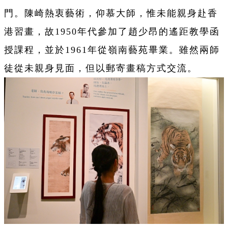
門。陳崎熱衷藝術，仰慕大師，惟未能親身赴香
港習畫，故1950年代參加了趙少昂的遙距教學函
授課程，並於1961年從嶺南藝苑畢業。雖然兩師
徒從未親身見面，但以郵寄畫稿方式交流。