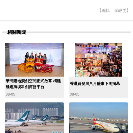
【編輯：崔靜雯】
相關新聞
華潤隆地潤創空間正式啟幕 構建
香港貿發局八月盛事下周揭幕
維港跨境科創商務平台
08-05
08-05