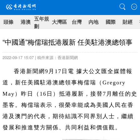
五年規
頭條
港澳
大灣區
台灣
內地
國際
財經
劃
“中國通”梅儒瑞抵港履新 任美駐港澳總領事
2022-09-17 15:07 | 稿件來源：香港新聞網
香港新聞網9月17日電 據大公文匯全媒體報
道，新任美國駐港澳總領事梅儒瑞（Gregory
May）昨日（16日）抵港履新，接替7月離任的史
墨客。梅儒瑞表示，很榮幸能成為美國人民在香
港及澳門的代表，期待結識不同界別人士，繼續
發展和推進雙方關係、共同利益和價值觀。