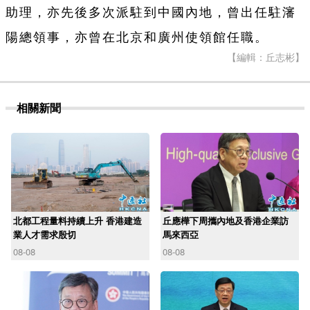
助理，亦先後多次派駐到中國內地，曾出任駐瀋
陽總領事，亦曾在北京和廣州使領館任職。
【編輯：丘志彬】
相關新聞
北都工程量料持續上升 香港建造
丘應樺下周攜內地及香港企業訪
業人才需求殷切
馬來西亞
08-08
08-08