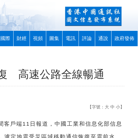
國際
財經
視頻
圖集
電訊
評論
通說
政府發佈
復 高速公路全線暢通
【字號：
大
中
小
】
新聞客戶端11日報道，中國工業和信息化部信息
，瀘定地震受災區域移動通信恢復至震前水