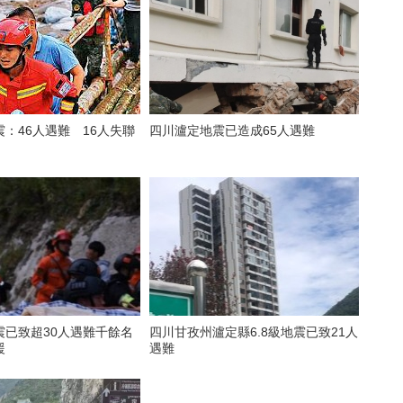
：46人遇難 16人失聯
四川瀘定地震已造成65人遇難
震已致超30人遇難千餘名
四川甘孜州瀘定縣6.8級地震已致21人
援
遇難