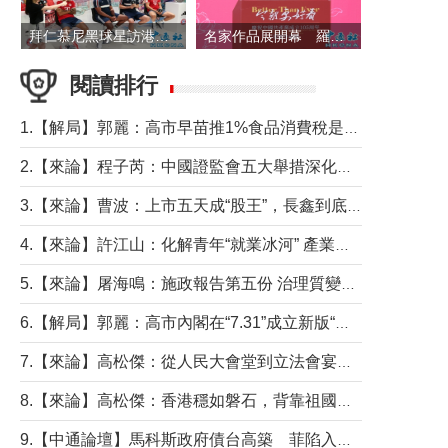
拜仁慕尼黑球星訪港 與球迷近距離互動
名家作品展開幕 羅淑佩出席並致辭
閱讀排行
1.【解局】郭麗：高市早苗推1%食品消費稅是主動作為還是被迫“飲鴆止渴”
2.【來論】程子芮：中國證監會五大舉措深化內地香港資本市場合作
3.【來論】曹波：上市五天成“股王”，長鑫到底做對什麼了？
4.【來論】許江山：化解青年“就業冰河” 產業升級與過渡支援須雙軌並行
5.【來論】屠海鳴：施政報告第五份 治理質變脈絡清
6.【解局】郭麗：高市內閣在“7.31”成立新版“特高課”意欲何為？
7.【來論】高松傑：從人民大會堂到立法會宴會廳——香港管治新範式的完整拼圖
8.【來論】高松傑：香港穩如磐石，背靠祖國才是真正的“終極護城河”
9.【中通論壇】馬科斯政府債台高築 菲陷入經濟困境與南海對抗惡循環？