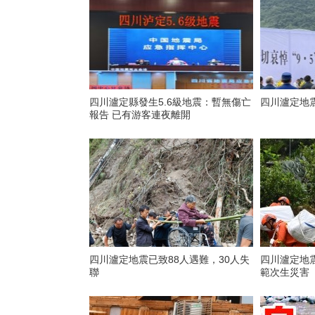
四川瀘定縣發生5.6級地震：暫無傷亡
四川瀘定地
報告 已有游客連夜離開
四川瀘定地震已致88人遇難，30人失
四川瀘定地震
聯
範次生災害