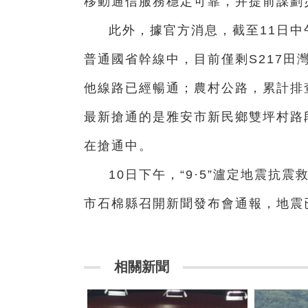
移動通信服務穩定可靠，并提前謀劃
此外，據官方消息，截至11日
普通國省幹線中，目前僅剩S217田
他線路已經暢通；農村公路，累計排查
最新搶通的是雅安市新民鄉雙坪村路段
在搶通中。
10日下午，“9·5”瀘定地震
市石棉縣召開新聞發布會通報，地震已
相關新聞