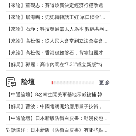
【來論】董觀志：賽道煥新決定經濟行穩致遠
【來論】屠海鳴：兜兜轉轉話王虹 眾口鑠金“一邊倒”
【來論】石琤：科技發展需以人為本 數碼共融不應讓長者放棄傳統生活方式
【來論】高松傑：從人民大會堂到立法會宴會廳——香港管治新範式的完整拼圖
【來論】高松傑：香港穩如磐石，背靠祖國才是真正的“終極護城河”
【解局】郭麗：高市內閣在“7.31”成立新版“特高課”意欲何為？
論壇
更 多
【中通論壇】8名韓生闖美軍基地示威被捕 韓國年輕人反美情緒從何而來？
【解局】曹波：中國電網開始應用量子技術，以後會不再停電嗎？
【中通論壇】日本新版防衛白皮書：動漫皮包藏不住軍國野心
對話陳洋：日本新版《防衛白皮書》有哪些點值得警惕？