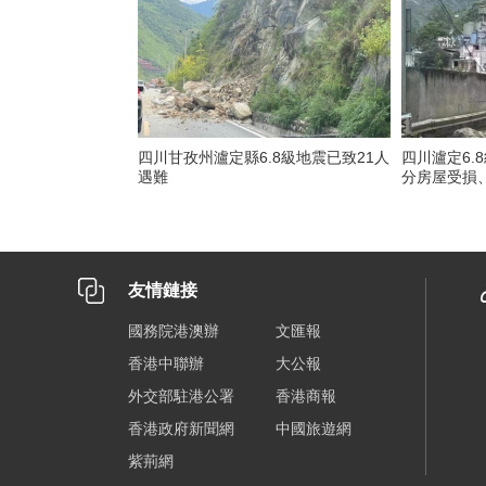
四川甘孜州瀘定縣6.8級地震已致21人
四川瀘定6.
遇難
分房屋受損
友情鏈接
國務院港澳辦
文匯報
香港中聯辦
大公報
外交部駐港公署
香港商報
香港政府新聞網
中國旅遊網
紫荊網