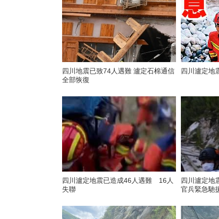
四川地震已致74人遇難 瀘定石棉通信
四川瀘定地震
全部恢復
四川瀘定地震已造成46人遇難 16人
四川瀘定地
失聯
官兵緊急馳