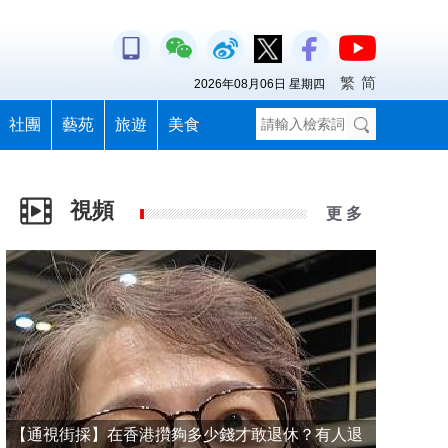
繁
简
2026年08月06日 星期四
社團
藝苑
旅遊
美食
視頻
更 多
【通視街採】在香港攢夠多少錢才敢退休？有人退