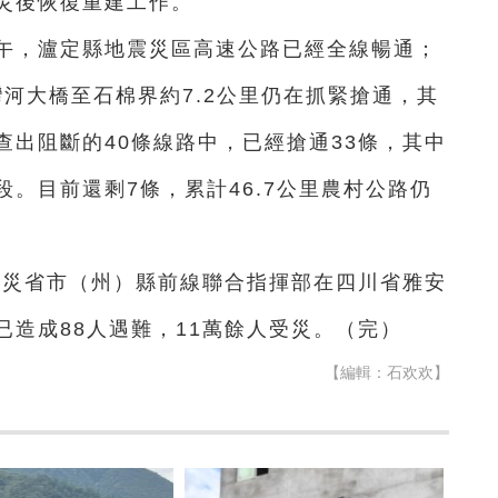
災後恢復重建工作。
中午，瀘定縣地震災區高速公路已經全線暢通；
灣河大橋至石棉界約7.2公里仍在抓緊搶通，其
出阻斷的40條線路中，已經搶通33條，其中
。目前還剩7條，累計46.7公里農村公路仍
抗震救災省市（州）縣前線聯合指揮部在四川省雅安
造成88人遇難，11萬餘人受災。（完）
【編輯：石欢欢】