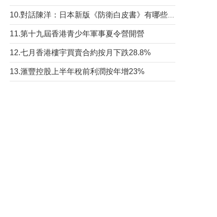
10.對話陳洋：日本新版《防衛白皮書》有哪些點值得警惕？
11.第十九屆香港青少年軍事夏令營開營
12.七月香港樓宇買賣合約按月下跌28.8%
13.滙豐控股上半年稅前利潤按年增23%