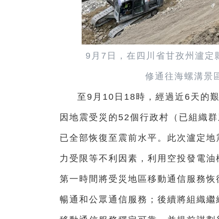
9月7日，在四川省甘孜州瀘定
修通往海螺溝景
至9月10日18時，經過近6天
因地震受災的52個行政村（已組織
已全部恢復至震前水平。此次瀘定地
力受限等不利因素，利用空投發電油
第一時間將受災地區移動通信服務恢
暢通和公眾通信服務；後續將組織繼