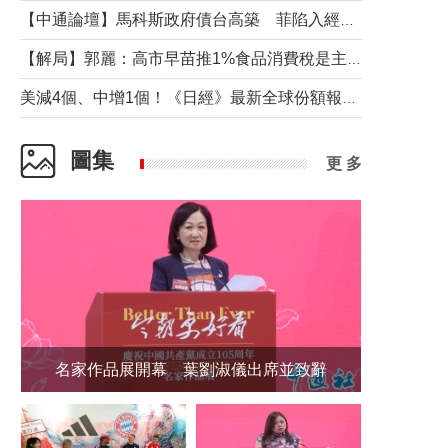
【中通論壇】馬科斯政府債台高築 菲陷入經濟困境與南海對抗惡循環？
【解局】郭麗：高市早苗推1%食品消費稅是主動作為還是被迫“飲鴆止渴”
美減4個、中增1個！《日經》最新全球份額報告透露了什麼？
圖集
更 多
名家作品展開幕 葉劉淑儀出席並致辭