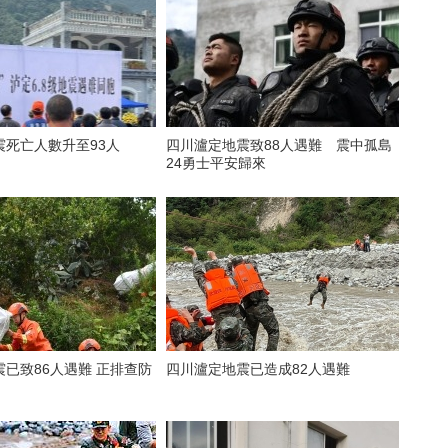
震死亡人數升至93人
四川瀘定地震致88人遇難 震中孤島
24勇士平安歸來
已致86人遇難 正排查防
四川瀘定地震已造成82人遇難