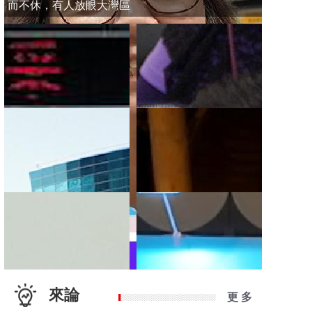
而不休，有人放眼大灣區
來論
更 多