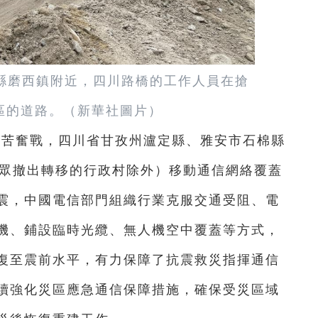
縣磨西鎮附近，四川路橋的工作人員在搶
區的道路。（新華社圖片）
的艱苦奮戰，四川省甘孜州瀘定縣、雅安市石棉縣
群眾撤出轉移的行政村除外）移動通信網絡覆蓋
震，中國電信部門組織行業克服交通受阻、電
機、鋪設臨時光纜、無人機空中覆蓋等方式，
復至震前水平，有力保障了抗震救災指揮通信
續強化災區應急通信保障措施，確保受災區域