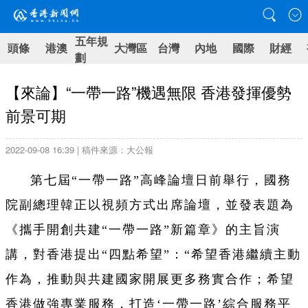
五年規
頭條
港澳
大灣區
台灣
內地
國際
財經
劃
【來論】“一帶一路”機遇無限 香港發揮優勢
前景可期
2022-09-08 16:39 | 稿件來源：大公報
第七屆“一帶一路”高峰論壇日前舉行，國務
院副總理韓正以視頻方式出席論壇，並發表題為
《攜手開創共建“一帶一路”新篇章》的主旨演
講，對香港提出“四點希望”：“希望香港繼續主動
作為，推動與共建國家開展更多務實合作；希望
香港做強專業服務，打造‘一帶一路’綜合服務平