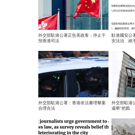
外交部駐港公署正告美政客：停止干
駐港國安公
預香港司法
安法治 絕
外交部駐港公署：香港依法審理黎案
外交部駐港
合理合法
遏華”把戲