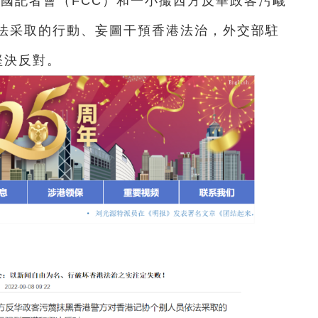
外國記者會（FCC）和一小撮西方反華政客污衊
法采取的行動、妄圖干預香港法治，外交部駐
堅決反對。