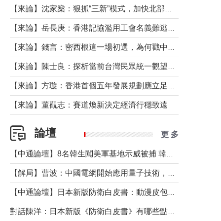
【來論】沈家燊：狠抓“三新”模式，加快北部都會區建設
【來論】岳長庚：香港記協濫用工會名義難逃法律制裁
【來論】錢言：密西根這一場初選，為何戳中了兩黨最痛的神經？
【來論】陳士良：探析當前台灣民眾統一觀望心態的深層成因
【來論】方璇：香港首個五年發展規劃應立足民生務實前行
【來論】董觀志：賽道煥新決定經濟行穩致遠
論壇
更 多
【中通論壇】8名韓生闖美軍基地示威被捕 韓國年輕人反美情緒從何而來？
【解局】曹波：中國電網開始應用量子技術，以後會不再停電嗎？
【中通論壇】日本新版防衛白皮書：動漫皮包藏不住軍國野心
對話陳洋：日本新版《防衛白皮書》有哪些點值得警惕？