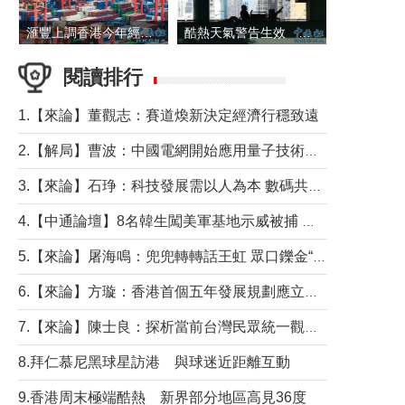
滙豐上調香港今年經濟增長預測至4.5%
酷熱天氣警告生效 本港高溫持續至下周
閱讀排行
1.【來論】董觀志：賽道煥新決定經濟行穩致遠
2.【解局】曹波：中國電網開始應用量子技術，以後會不再停電嗎？
3.【來論】石琤：科技發展需以人為本 數碼共融不應讓長者放棄傳統生活方式
4.【中通論壇】8名韓生闖美軍基地示威被捕 韓國年輕人反美情緒從何而來？
5.【來論】屠海鳴：兜兜轉轉話王虹 眾口鑠金“一邊倒”
6.【來論】方璇：香港首個五年發展規劃應立足民生務實前行
7.【來論】陳士良：探析當前台灣民眾統一觀望心態的深層成因
8.拜仁慕尼黑球星訪港 與球迷近距離互動
9.香港周末極端酷熱 新界部分地區高見36度