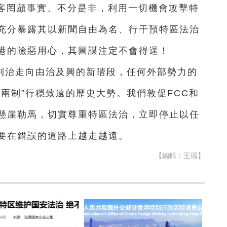
政客罔顧事實、不分是非，利用一切機會攻擊特
充分暴露其以新聞自由為名、行干預特區法治
港的險惡用心，其圖謀注定不會得逞！
到治走向由治及興的新階段，任何外部勢力的
兩制”行穩致遠的歷史大勢。我們敦促FCC和
懸崖勒馬，切實尊重特區法治，立即停止以任
要在錯誤的道路上越走越遠。
【編輯：王瑶】