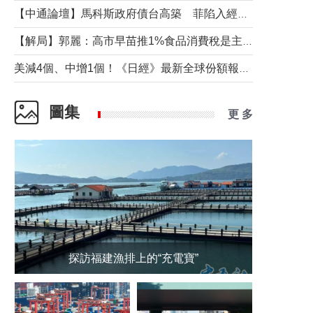
【中通論壇】馬科斯政府債台高築 菲陷入經濟困境與南海對抗惡循環？
【解局】郭麗：高市早苗推1%食品消費稅是主動作為還是被迫“飲鴆止渴”
美減4個、中增1個！《日經》最新全球份額報告透露了什麼？
圖集
更 多
探訪福建漁排上的“充電寶”