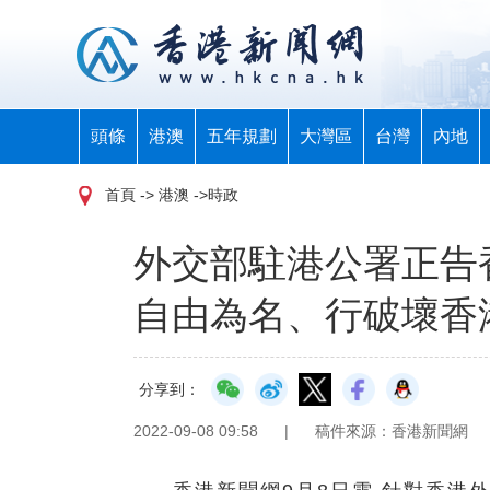
頭條
港澳
五年規劃
大灣區
台灣
內地
首頁
-> 港澳 ->時政
外交部駐港公署正告
自由為名、行破壞香
分享到：
2022-09-08 09:58
|
稿件來源：香港新聞網