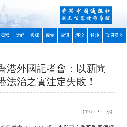
國際
財經
視頻
圖集
電訊
評論
通說
政府發佈
香港外國記者會：以新聞
港法治之實注定失敗！
【字號：
大
中
小
】