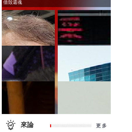
借殼還魂
來論
更 多