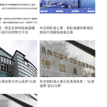
署：堅定支持特區維護國
外交部駐港公署：美駐港總領事應回
不容許外部勢力干涉
歸促中美關係發展正路
公署促西方停止操弄“以港
外交部駐港公署正告美英政客：“以港
遏華”是白日夢