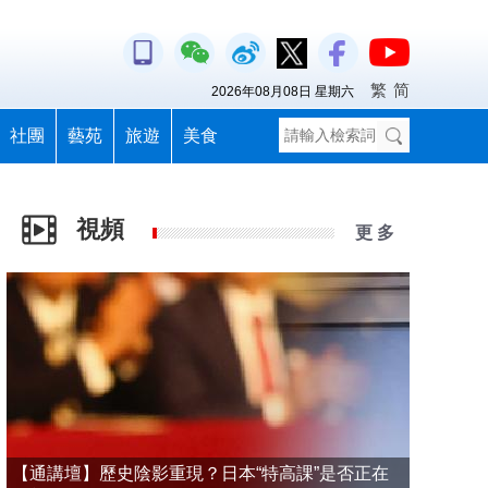
繁
简
2026年08月08日 星期六
社團
藝苑
旅遊
美食
視頻
更 多
【通講壇】歷史陰影重現？日本“特高課”是否正在