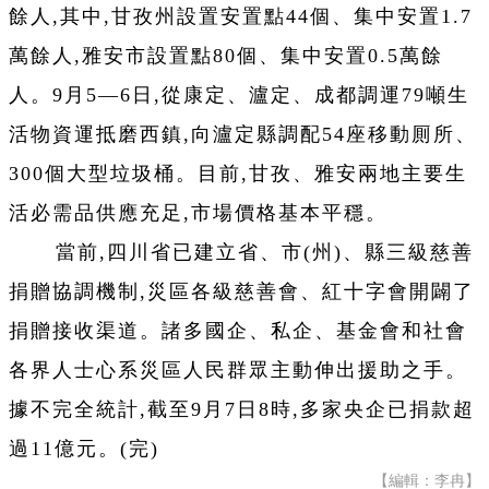
餘人,其中,甘孜州設置安置點44個、集中安置1.7
萬餘人,雅安市設置點80個、集中安置0.5萬餘
人。9月5—6日,從康定、瀘定、成都調運79噸生
活物資運抵磨西鎮,向瀘定縣調配54座移動厠所、
300個大型垃圾桶。目前,甘孜、雅安兩地主要生
活必需品供應充足,市場價格基本平穩。
當前,四川省已建立省、市(州)、縣三級慈善
捐贈協調機制,災區各級慈善會、紅十字會開闢了
捐贈接收渠道。諸多國企、私企、基金會和社會
各界人士心系災區人民群眾主動伸出援助之手。
據不完全統計,截至9月7日8時,多家央企已捐款超
過11億元。(完)
【編輯：李冉】