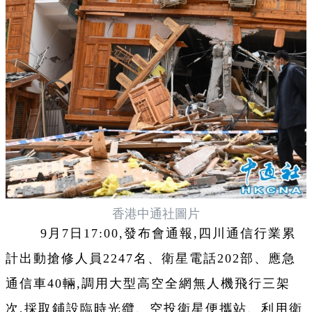
香港中通社圖片
9月7日17:00,發布會通報,四川通信行業累
計出動搶修人員2247名、衛星電話202部、應急
通信車40輛,調用大型高空全網無人機飛行三架
次,採取鋪設臨時光纜、空投衛星便攜站、利用衛