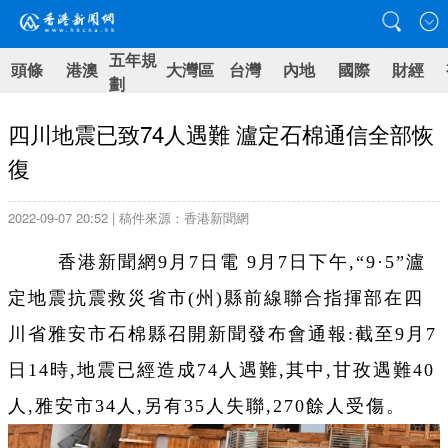
五年規
頭條
港澳
大灣區
台灣
內地
國際
財經
劃
四川地震已致74人遇難 瀘定石棉通信全部恢
復
2022-09-07 20:52 | 稿件來源：香港新聞網
香港新聞網9月7日電 9月7日下午,“9·5”瀘
定地震抗震救災省市(州)縣前線聯合指揮部在四
川省雅安市石棉縣召開新聞發布會通報:截至9月7
日14時,地震已經造成74人遇難,其中,甘孜遇難40
人,雅安市34人,另有35人失聯,270餘人受傷。