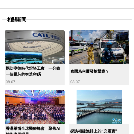
相關新聞
探訪寧德時代燈塔工廠 一分鐘
泰國為何屢發槍擊案？
一個電芯的智造密碼
08-07
08-07
香港舉辦全球醫療峰會 聚焦AI
探訪福建漁排上的“充電寶”