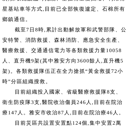
星基站車等方式,目前已全部恢復瀘定、石棉所有
鄉鎮通信。
截至7日8時,累計出動解放軍和武警部隊、公
安特警、消防救援、森林消防、應急安全生產、
醫療救援、交通通信電力等各類救援力量10058
人、直升機9架(其中雅安方向3600餘人,直升機5
架)。各類救援隊伍正在全力搶抓“黃金救援72小
時”分區組織搜救。
目前組織投入國家、省級醫療救援隊8支、
衛生防疫隊3支,醫院收治傷員246人,目前在院治
療147人。雅安市收治87人,目前在院治療46人。
目前災區共設置安置點124個,集中安置2萬