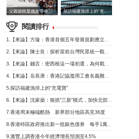
父親節民眾攜家帶眷出遊
探訪福建漁排上的“充電寶”
閱讀排行
1.【來論】方璇：香港首個五年發展規劃應立足民生務實前行
2.【來論】陳士良：探析當前台灣民眾統一觀望心態的深層成因
3.【來論】錢言：密西根這一場初選，為何戳中了兩黨最痛的神經？
4.【來論】岳長庚：香港記協濫用工會名義難逃法律制裁
5.探訪福建漁排上的“充電寶”
6.【來論】沈家燊：狠抓“三新”模式，加快北部都會區建設
7.香港周末極端酷熱 新界部分地區高見36度
8.香港特區政府推出新一批銀色債券 每手1萬元保底息4.25厘
9.滙豐上調香港今年經濟增長預測至4.5%