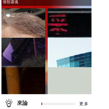
借殼還魂
來論
更 多