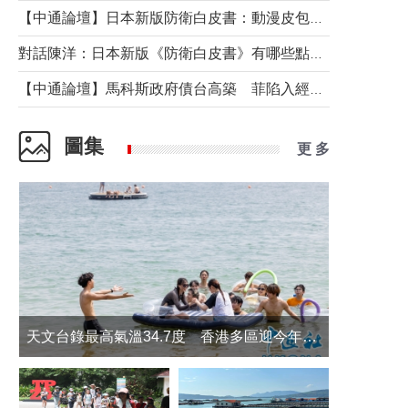
【中通論壇】日本新版防衛白皮書：動漫皮包藏不住軍國野心
對話陳洋：日本新版《防衛白皮書》有哪些點值得警惕？
【中通論壇】馬科斯政府債台高築 菲陷入經濟困境與南海對抗惡循環？
圖集
更 多
天文台錄最高氣溫34.7度 香港多區迎今年最熱一天