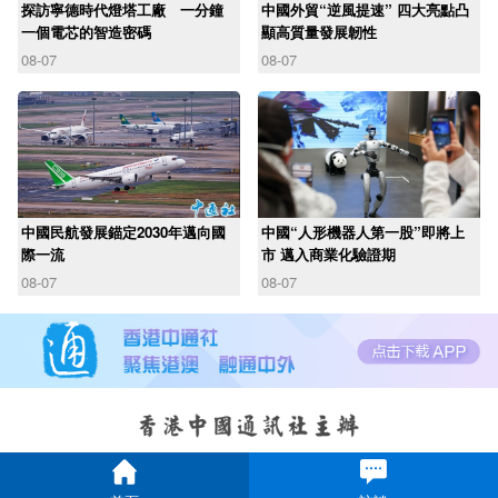
探訪寧德時代燈塔工廠 一分鐘
中國外貿“逆風提速” 四大亮點凸
一個電芯的智造密碼
顯高質量發展韌性
08-07
08-07
中國民航發展錨定2030年邁向國
中國“人形機器人第一股”即將上
際一流
市 邁入商業化驗證期
08-07
08-07