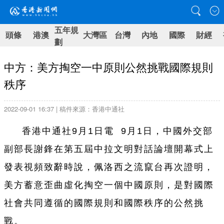
五年規
頭條
港澳
大灣區
台灣
內地
國際
財經
劃
中方：美方掏空一中原則公然挑戰國際規則
秩序
2022-09-01 16:37 | 稿件來源：香港中通社
香港中通社9月1日電 9月1日，中國外交部
副部長謝鋒在第五屆中拉文明對話論壇開幕式上
發表視頻致辭時說，佩洛西之流竄台再次證明，
美方蓄意歪曲虛化掏空一個中國原則，是對國際
社會共同遵循的國際規則和國際秩序的公然挑
戰。