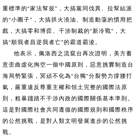
重標準的“家法幫規”，大搞黨同伐異、拉幫結派
的“小圈子”，大搞拱火澆油、制造動蕩的慣用把
戲，大搞零和博弈、干涉制裁的“新冷戰”，大
搞“順我者昌逆我者亡”的霸道霸淩。
他表示，佩洛西之流竄台再次證明，美方蓄
意歪曲虛化掏空一個中國原則，惡意挑釁制造台
海局勢緊張，冥頑不化為“台獨”分裂勢力撐腰打
氣，嚴重違反尊重主權和領土完整的國際法原
則，粗暴踐踏不干涉內政的國際關係基本準則。
這是對國際社會共同遵循的國際規則和國際秩序
的公然挑戰，是對人類文明發展進步的公然挑
戰。