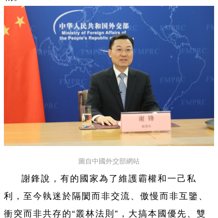
圖自中國外交部網站
謝鋒說，有的國家為了維護霸權和一己私
利，至今執迷於隔閡而非交流、傲慢而非互鑒、
衝突而非共存的“叢林法則”，大搞本國優先、雙