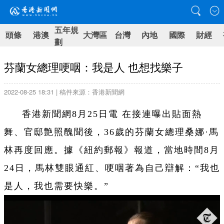
五年規
頭條
港澳
大灣區
台灣
內地
國際
財經
劃
芬蘭女總理哽咽：我是人 也想找樂子
2022-08-25 18:31 | 稿件來源：香港新聞網
香港新聞網8月25日電 在接連曝出貼面熱
舞、官邸艶照醜聞後，36歲的芬蘭女總理桑娜·馬
林再度回應。據《紐約郵報》報道，當地時間8月
24日，馬林雙眼通紅、哽咽著為自己辯解：“我也
是人，我也需要快樂。”