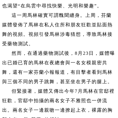
也渴望“在烏雲中尋找快樂、光明和樂趣”。
這一周馬林確實可謂醜聞纏身。上周，芬蘭
媒體發佈了馬林在私人住所和朋友狂歡並貼面熱
舞的視頻。視頻引發馬林涉毒猜想，導致馬林接
受藥物測試。
然而，在通過藥物測試後，8月23日，媒體曝
出已婚已育的馬林在夜總會與一名女模親密共
舞，還有一家芬蘭小報報道，有目擊者看到馬林
與三個不同的男子跳舞，甚至坐在男子的腿上。
但緊接著，媒體又傳出今年7月馬林在官邸裡
狂歡，官邸中拍攝的兩名女子不雅照也一併流
出。兩名女子一邊親吻一邊撩起上衣，裸露的胸