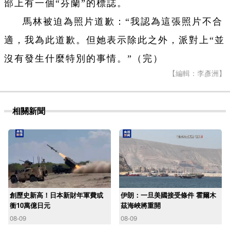
部上有一個“芬蘭”的標誌。
馬林被迫為照片道歉：“我認為這張照片不合
適，我為此道歉。但她表示除此之外，派對上“並
沒有發生什麼特別的事情。”
（完）
【編輯：李彥洲】
相關新聞
創歷史新高！日本新財年軍費或
伊朗：一旦美國接受條件 霍爾木
衝10萬億日元
茲海峽將重開
08-09
08-09