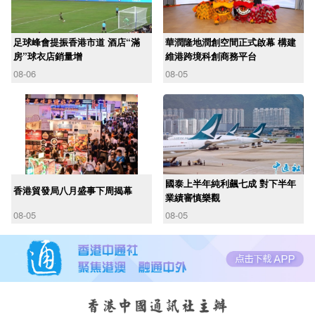
足球峰會提振香港市道 酒店“滿
華潤隆地潤創空間正式啟幕 構建
房”球衣店銷量增
維港跨境科創商務平台
08-06
08-05
國泰上半年純利飆七成 對下半年
香港貿發局八月盛事下周揭幕
業績審慎樂觀
08-05
08-05