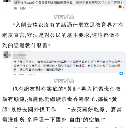
網友評論
“入閘資格都沒有的話憑什麼立足教育界?”有
網友直言,守法是對公民的基本要求,連這都做不
到的話還教什麼書?
網友評論
也有網友對有案底的“黃師”再入補習班任教
頗有顧慮,擔憂他們繼續荼毒香港學子,揶揄“黃
師”最好去國外找工作——“去英國餅乾廠、麥當
勞洗廁所,多呼吸一下國外‘自由’的空氣!”