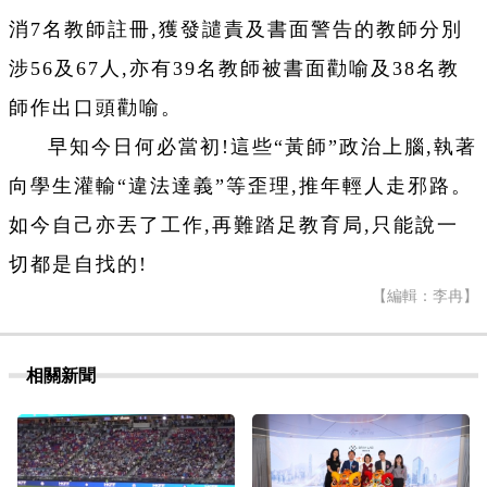
消7名教師註冊,獲發譴責及書面警告的教師分別
涉56及67人,亦有39名教師被書面勸喻及38名教
師作出口頭勸喻。
早知今日何必當初!這些“黃師”政治上腦,執著
向學生灌輸“違法達義”等歪理,推年輕人走邪路。
如今自己亦丟了工作,再難踏足教育局,只能說一
切都是自找的!
【編輯：李冉】
相關新聞