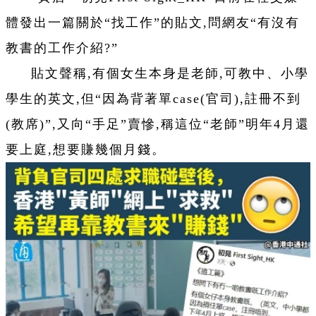
體發出一篇關於“找工作”的貼文,問網友“有沒有
教書的工作介紹?”
貼文聲稱,有個女生本身是老師,可教中、小學
學生的英文,但“因為背著單case(官司),註冊不到
(教席)”,又向“手足”賣慘,稱這位“老師”明年4月還
要上庭,想要賺幾個月錢。