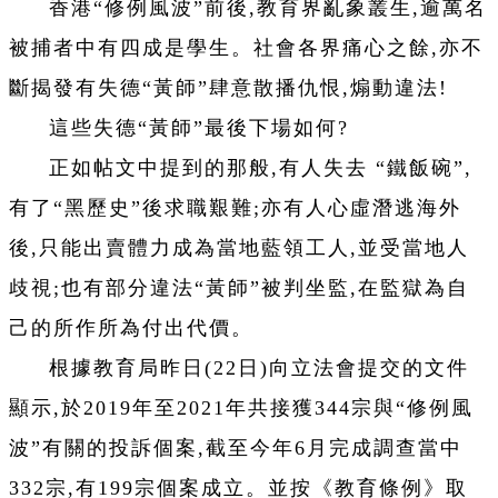
香港“修例風波”前後,教育界亂象叢生,逾萬名
被捕者中有四成是學生。社會各界痛心之餘,亦不
斷揭發有失德“黃師”肆意散播仇恨,煽動違法!
這些失德“黃師”最後下場如何?
正如帖文中提到的那般,有人失去 “鐵飯碗”,
有了“黑歷史”後求職艱難;亦有人心虛潛逃海外
後,只能出賣體力成為當地藍領工人,並受當地人
歧視;也有部分違法“黃師”被判坐監,在監獄為自
己的所作所為付出代價。
根據教育局昨日(22日)向立法會提交的文件
顯示,於2019年至2021年共接獲344宗與“修例風
波”有關的投訴個案,截至今年6月完成調查當中
332宗,有199宗個案成立。並按《教育條例》取