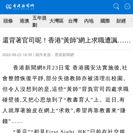
五年規
頭條
港澳
大灣區
台灣
內地
國際
財經
劃
還背著官司呢！香港“黃師”網上求職遭諷……
2022-08-23 18:05 | 稿件來源：香港新聞網
香港新聞網8月23日電 香港國安法實施後,社
會整體恢復平靜,部分失德教師亦被清理出校園。
但令人沒想到的是,這些“黃師”背負官司四處求職
碰壁後,又把心思放到了“教書育人”上。近日,有
人就厚著臉皮在網上“求救”,希望再靠教書來“賺
錢”……
“黃店”“初見First Sight_HK”日前在社交媒