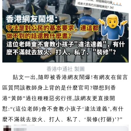
香港中通社 製圖
貼文一出,隨即被香港網友鬧爆!有網友在留言
區質問該教師身上背的是什麼官司?聯想到香
港“黃師”過往種種惡劣行徑,該網友更直接開
懟:“(這位老師)會不會教小孩子‘違法達義’,有什
麼不滿就去放火、打人、私了、‘裝修(打砸)’?”