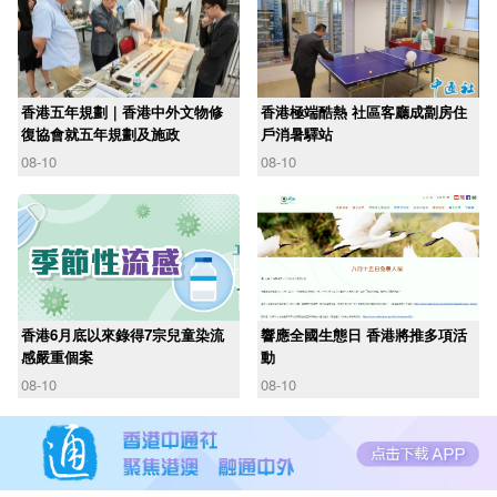
香港五年規劃｜香港中外文物修
香港極端酷熱 社區客廳成劏房住
復協會就五年規劃及施政
戶消暑驛站
08-10
08-10
香港6月底以來錄得7宗兒童染流
響應全國生態日 香港將推多項活
感嚴重個案
動
08-10
08-10