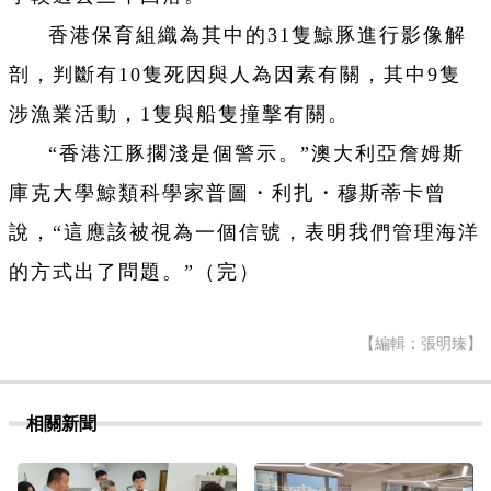
香港保育組織為其中的31隻鯨豚進行影像解
剖，判斷有10隻死因與人為因素有關，其中9隻
涉漁業活動，1隻與船隻撞擊有關。
“香港江豚擱淺是個警示。”澳大利亞詹姆斯
庫克大學鯨類科學家普圖・利扎・穆斯蒂卡曾
說，“這應該被視為一個信號，表明我們管理海洋
的方式出了問題。”（完）
【編輯：張明臻】
相關新聞