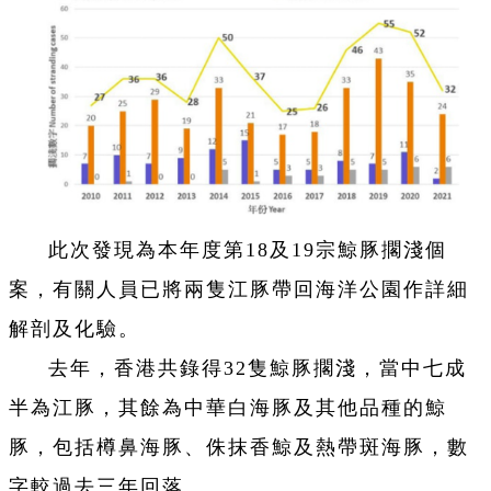
此次發現為本年度第18及19宗鯨豚擱淺個
案，有關人員已將兩隻江豚帶回海洋公園作詳細
解剖及化驗。
去年，香港共錄得32隻鯨豚擱淺，當中七成
半為江豚，其餘為中華白海豚及其他品種的鯨
豚，包括樽鼻海豚、侏抹香鯨及熱帶斑海豚，數
字較過去三年回落。