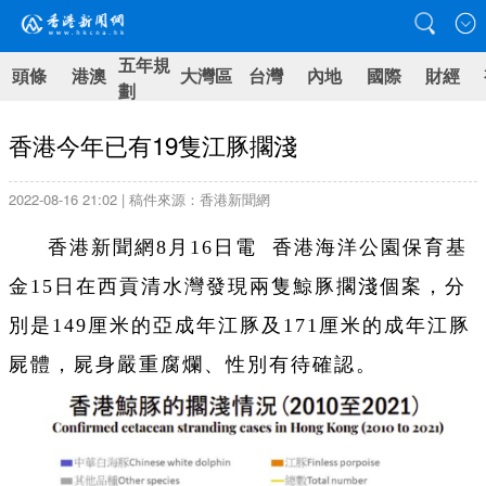
五年規
頭條
港澳
大灣區
台灣
內地
國際
財經
劃
香港今年已有19隻江豚擱淺
2022-08-16 21:02 | 稿件來源：香港新聞網
香港新聞網8月16日電 香港海洋公園保育基
金15日在西貢清水灣發現兩隻鯨豚擱淺個案，分
別是149厘米的亞成年江豚及171厘米的成年江豚
屍體，屍身嚴重腐爛、性別有待確認。