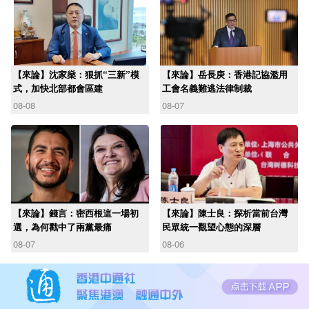
【來論】沈家燊：狠抓“三新”模
【來論】岳長庚：香港記協濫用
式，加快北部都會區建
工會名義難逃法律制裁
08-08
08-07
【來論】錢言：密西根這一場初
【來論】陳士良：探析當前台灣
選，為何戳中了兩黨最痛
民眾統一觀望心態的深層
08-07
08-06