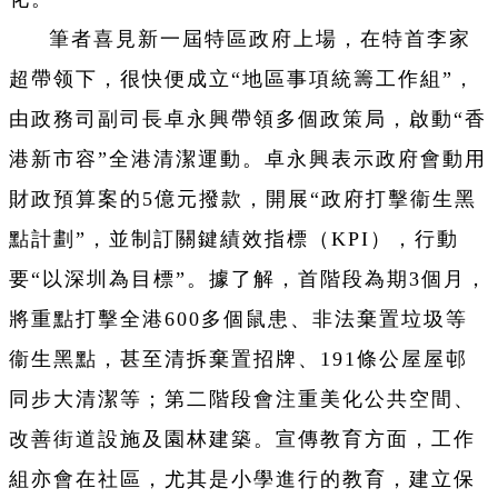
筆者喜見新一屆特區政府上場，在特首李家
超帶领下，很快便成立“地區事項統籌工作組”，
由政務司副司長卓永興帶領多個政策局，啟動“香
港新市容”全港清潔運動。卓永興表示政府會動用
財政預算案的5億元撥款，開展“政府打擊衞生黑
點計劃”，並制訂關鍵績效指標（KPI），行動
要“以深圳為目標”。據了解，首階段為期3個月，
將重點打擊全港600多個鼠患、非法棄置垃圾等
衞生黑點，甚至清拆棄置招牌、191條公屋屋邨
同步大清潔等；第二階段會注重美化公共空間、
改善街道設施及園林建築。宣傳教育方面，工作
組亦會在社區，尤其是小學進行的教育，建立保