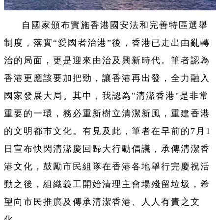
自國家頒布實施香港國安法和完善特區選舉
制度，落實“愛國者治港”後，香港已走出由亂轉
治的局面，更是迎來由治及興新時代。筆者認為
香港更應該要加把勁，讓香港再出發，全力融入
國家發展大局。其中，我認為"清潔香港"是非常
重要的一環，務必重新樹立清潔新風，重建香港
的文明都市文化。有見及此，筆者在早前的7月1
日宣布快閃清潔慶回歸大行動倡議，承傳清潔香
港文化，鼓勵市民組隊在香港各地舉行完慶祝活
動之後，組織義工開始清理主會場殘留垃圾，希
望向市民推廣及傳承清潔香港、人人有責之文
化。