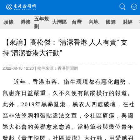
五年規
頭條
港澳
大灣區
台灣
內地
國際
財經
劃
【來論】高松傑：“清潔香港 人人有責” 支
持“清潔香港大行動”
2022-08-16 12:20 | 稿件來源：香港新聞網
近年，香港市容、衛生環境都有惡化趨勢，
鼠患亦日益嚴重，久不久便有鼠蹤橫行的報道。
此外，2019年黑暴亂港，黑衣人四處破壞，在社
區非法塗鴉和張貼違法文宣，令社區瘡痍，與國
際大都會的美譽愈來愈遠。當時筆者與幾位青年
發起《青年快閃 . 社區清潔》大行動，用愛感召