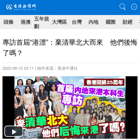
五年規
頭條
港澳
大灣區
台灣
內地
國際
財經
劃
專訪首屆“港漂”：棄清華北大而來 他們後悔
了嗎？
2022-08-15 20:11 | 稿件來源：香港中通社
Play