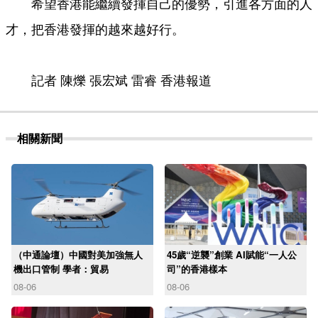
希望香港能繼續發揮自己的優勢，引進各方面的人
才，把香港發揮的越來越好行。
記者 陳爍 張宏斌 雷睿 香港報道
相關新聞
（中通論壇）中國對美加強無人
45歲“逆襲”創業 AI賦能“一人公
機出口管制 學者：貿易
司”的香港樣本
08-06
08-06