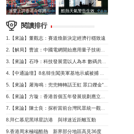
滙豐上調香港今年經濟增長預測至4.5%
酷熱天氣警告生效 本港高溫持續至下周
閱讀排行
1.【來論】董觀志：賽道煥新決定經濟行穩致遠
2.【解局】曹波：中國電網開始應用量子技術，以後會不再停電嗎？
3.【來論】石琤：科技發展需以人為本 數碼共融不應讓長者放棄傳統生活方式
4.【中通論壇】8名韓生闖美軍基地示威被捕 韓國年輕人反美情緒從何而來？
5.【來論】屠海鳴：兜兜轉轉話王虹 眾口鑠金“一邊倒”
6.【來論】方璇：香港首個五年發展規劃應立足民生務實前行
7.【來論】陳士良：探析當前台灣民眾統一觀望心態的深層成因
8.拜仁慕尼黑球星訪港 與球迷近距離互動
9.香港周末極端酷熱 新界部分地區高見36度