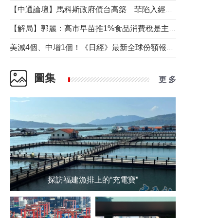
【中通論壇】馬科斯政府債台高築 菲陷入經濟困境與南海對抗惡循環？
【解局】郭麗：高市早苗推1%食品消費稅是主動作為還是被迫“飲鴆止渴”
美減4個、中增1個！《日經》最新全球份額報告透露了什麼？
圖集
更 多
探訪福建漁排上的“充電寶”