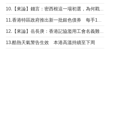
10.【來論】錢言：密西根這一場初選，為何戳中了兩黨最痛的神經？
11.香港特區政府推出新一批銀色債券 每手1萬元保底息4.25厘
12.【來論】岳長庚：香港記協濫用工會名義難逃法律制裁
13.酷熱天氣警告生效 本港高溫持續至下周