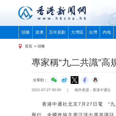
頭條
港澳
五年規劃
大灣區
台灣
內地
首頁
-> 頭條
專家稱“九二共識”
分享到：
2022-07-27 00:00
|
稿件來源：香港中通社
香港中通社北京7月27日電 “九二
舉行。全國政協主席汪洋出席并講話