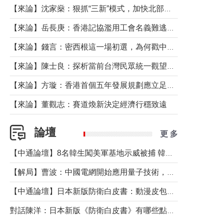
【來論】沈家燊：狠抓“三新”模式，加快北部都會區建設
【來論】岳長庚：香港記協濫用工會名義難逃法律制裁
【來論】錢言：密西根這一場初選，為何戳中了兩黨最痛的神經？
【來論】陳士良：探析當前台灣民眾統一觀望心態的深層成因
【來論】方璇：香港首個五年發展規劃應立足民生務實前行
【來論】董觀志：賽道煥新決定經濟行穩致遠
論壇
更 多
【中通論壇】8名韓生闖美軍基地示威被捕 韓國年輕人反美情緒從何而來？
【解局】曹波：中國電網開始應用量子技術，以後會不再停電嗎？
【中通論壇】日本新版防衛白皮書：動漫皮包藏不住軍國野心
對話陳洋：日本新版《防衛白皮書》有哪些點值得警惕？