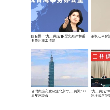
國台辦：“九二共識”的歷史經緯和重
汲取汪辜會
要作用非常清楚
台灣輿論高度關注北京“九二共識”30
“九二共識
周年座談會
汪洋出席並