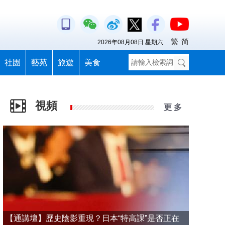
繁
简
2026年08月08日 星期六
社團
藝苑
旅遊
美食
視頻
更 多
【通講壇】歷史陰影重現？日本“特高課”是否正在