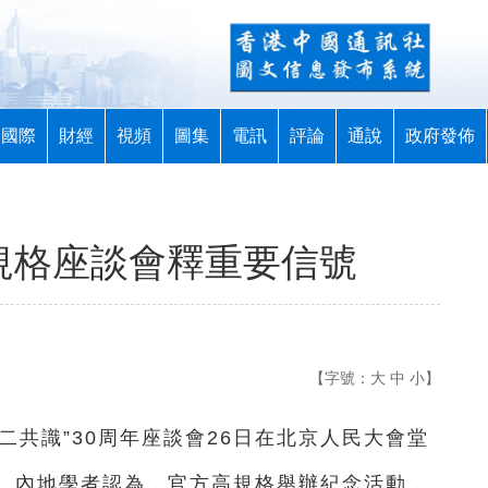
國際
財經
視頻
圖集
電訊
評論
通說
政府發佈
高規格座談會釋重要信號
【字號：
大
中
小
】
共識”30周年座談會26日在北京人民大會堂
。內地學者認為，官方高規格舉辦紀念活動，