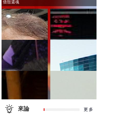
借殼還魂
來論
更 多