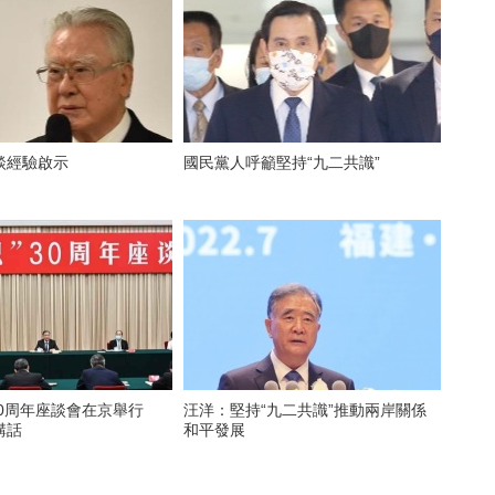
談經驗啟示
國民黨人呼籲堅持“九二共識”
”30周年座談會在京舉行
汪洋：堅持“九二共識”推動兩岸關係
講話
和平發展