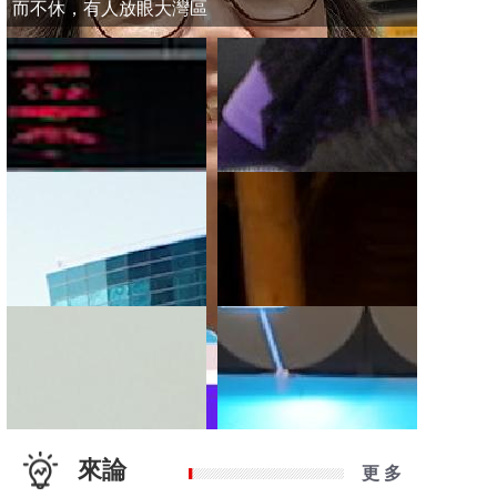
而不休，有人放眼大灣區
來論
更 多