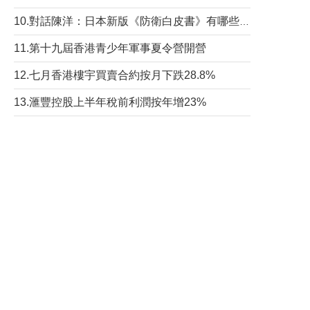
10.對話陳洋：日本新版《防衛白皮書》有哪些點值得警惕？
11.第十九屆香港青少年軍事夏令營開營
12.七月香港樓宇買賣合約按月下跌28.8%
13.滙豐控股上半年稅前利潤按年增23%