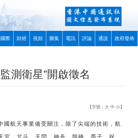
國際
財經
視頻
圖集
電訊
評論
通說
政府發佈
監測衛星”開啟徵名
【字號：
大
中
小
】
，中國航天事業備受關注，除了尖端的技術，航
天宮、北斗、天問、神舟、鵲橋、墨子、祝