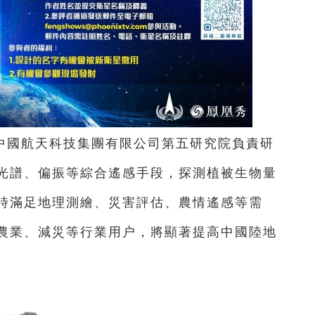
中國航天科技集團有限公司第五研究院負責研
光譜、偏振等綜合遙感手段，探測植被生物量
時滿足地理測繪、災害評估、農情遙感等需
農業、減災等行業用户，將顯著提高中國陸地