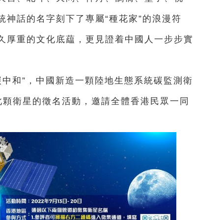
統神話的名字刻下了專屬“種花家”的浪漫符
久厚重的文化底藴，更見證着中國人一步步實
碳中和”，中國新造一顆陸地生態系統碳監測衛
此顆衛星的徵名活動，邀請全體香港民眾一同