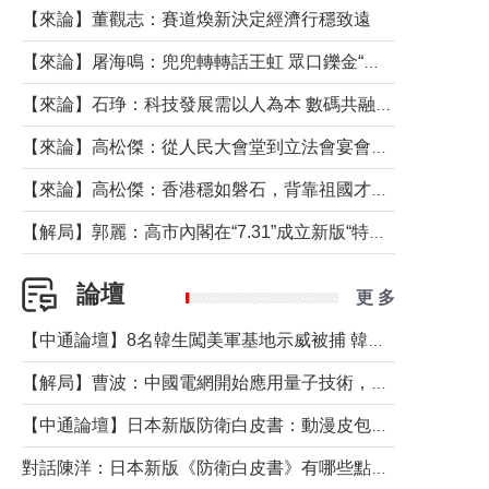
【來論】董觀志：賽道煥新決定經濟行穩致遠
【來論】屠海鳴：兜兜轉轉話王虹 眾口鑠金“一邊倒”
【來論】石琤：科技發展需以人為本 數碼共融不應讓長者放棄傳統生活方式
【來論】高松傑：從人民大會堂到立法會宴會廳——香港管治新範式的完整拼圖
【來論】高松傑：香港穩如磐石，背靠祖國才是真正的“終極護城河”
【解局】郭麗：高市內閣在“7.31”成立新版“特高課”意欲何為？
論壇
更 多
【中通論壇】8名韓生闖美軍基地示威被捕 韓國年輕人反美情緒從何而來？
【解局】曹波：中國電網開始應用量子技術，以後會不再停電嗎？
【中通論壇】日本新版防衛白皮書：動漫皮包藏不住軍國野心
對話陳洋：日本新版《防衛白皮書》有哪些點值得警惕？