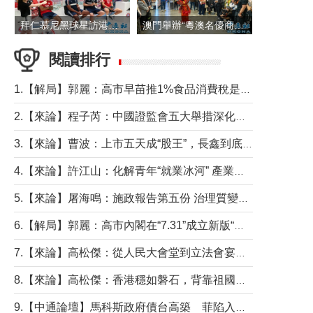
拜仁慕尼黑球星訪港 與球迷近距離互動
澳門舉辦“粵澳名優商品展”
閱讀排行
1.【解局】郭麗：高市早苗推1%食品消費稅是主動作為還是被迫“飲鴆止渴”
2.【來論】程子芮：中國證監會五大舉措深化內地香港資本市場合作
3.【來論】曹波：上市五天成“股王”，長鑫到底做對什麼了？
4.【來論】許江山：化解青年“就業冰河” 產業升級與過渡支援須雙軌並行
5.【來論】屠海鳴：施政報告第五份 治理質變脈絡清
6.【解局】郭麗：高市內閣在“7.31”成立新版“特高課”意欲何為？
7.【來論】高松傑：從人民大會堂到立法會宴會廳——香港管治新範式的完整拼圖
8.【來論】高松傑：香港穩如磐石，背靠祖國才是真正的“終極護城河”
9.【中通論壇】馬科斯政府債台高築 菲陷入經濟困境與南海對抗惡循環？