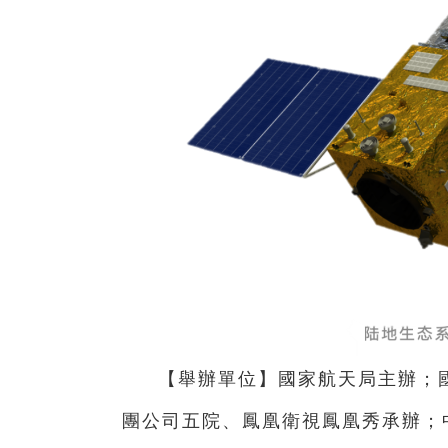
【舉辦單位】國家航天局主辦；
團公司五院、鳳凰衛視鳳凰秀承辦；