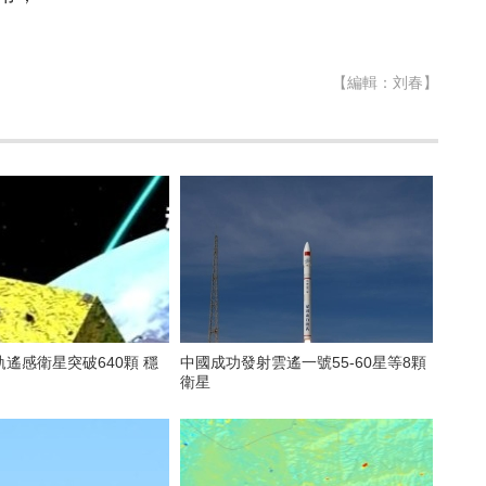
【編輯：刘春】
遙感衛星突破640顆 穩
中國成功發射雲遙一號55-60星等8顆
衛星