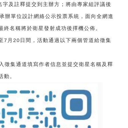
名字及註釋提交到主辦方；將由專家組評議後
由承辦單位設計網絡公示投票系統，面向全網進
最終名稱將於衛星發射成功後擇機公佈。
日至7月20日間，活動通過以下兩個管道給徵集
進入徵集通道填寫作者信息並提交衛星名稱及釋
活動。