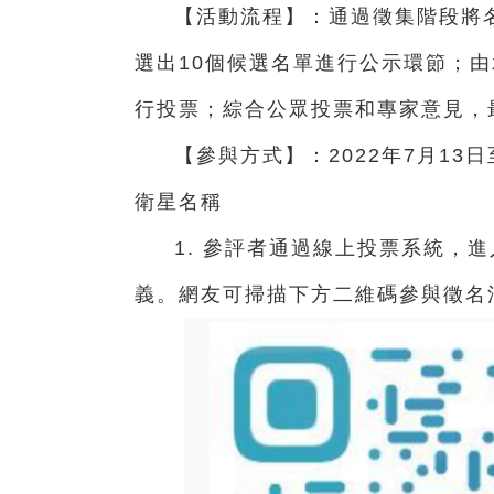
【活動流程】：通過徵集階段將
選出10個候選名單進行公示環節；
行投票；綜合公眾投票和專家意見，
【參與方式】：2022年7月13
衛星名稱
1. 參評者通過線上投票系統，
義。網友可掃描下方二維碼參與徵名