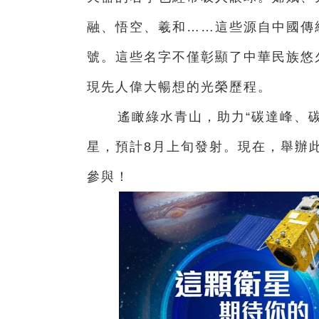
融、悟空、羲和……這些源自中國傳
號。這些名字不僅彰顯了中華民族悠
現先人偉大暢想的光榮歷程。
遙瞰綠水青山，助力“碳達峰、
星，預計8月上旬發射。現在，舉辦
參與！