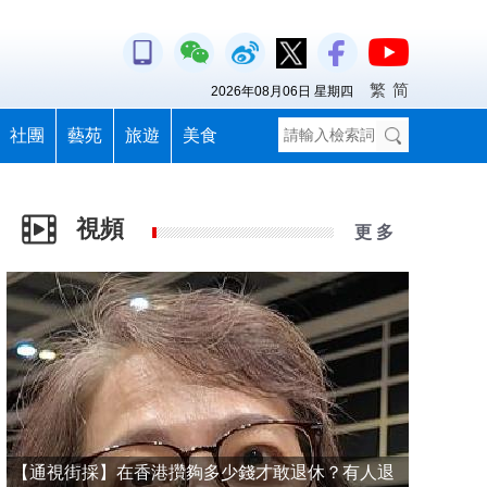
繁
简
2026年08月06日 星期四
社團
藝苑
旅遊
美食
視頻
更 多
【通視街採】在香港攢夠多少錢才敢退休？有人退