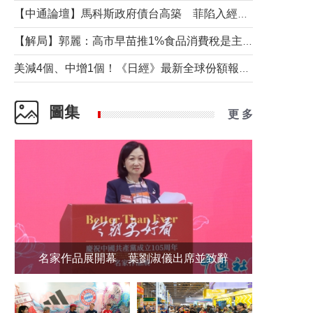
【中通論壇】馬科斯政府債台高築 菲陷入經濟困境與南海對抗惡循環？
【解局】郭麗：高市早苗推1%食品消費稅是主動作為還是被迫“飲鴆止渴”
美減4個、中增1個！《日經》最新全球份額報告透露了什麼？
圖集
更 多
名家作品展開幕 葉劉淑儀出席並致辭