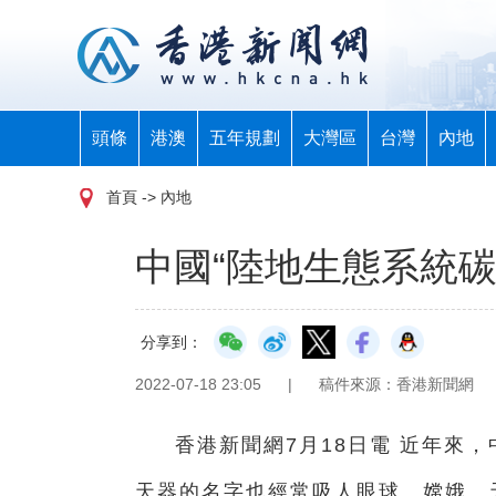
頭條
港澳
五年規劃
大灣區
台灣
內地
首頁
-> 內地
中國“陸地生態系統碳
分享到：
2022-07-18 23:05
|
稿件來源：香港新聞網
香港新聞網7月18日電 近年來
天器的名字也經常吸人眼球。嫦娥、