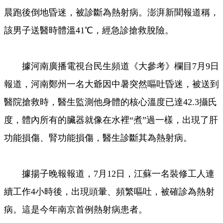
晨跑後倒地昏迷，被診斷為熱射病。澎湃新聞報道稱，
該男子送醫時體溫41℃，經急診搶救脫險。
據河南廣播電視台民生頻道《大參考》欄目7月9日
報道，河南鄭州一名大爺因中暑突然嘔吐昏迷，被送到
醫院搶救時，醫生監測他身體的核心溫度已達42.3攝氏
度，體內所有的臟器就像在水裡“煮”過一樣，出現了肝
功能損傷、腎功能損傷，醫生診斷其為熱射病。
據揚子晚報報道，7月12日，江蘇一名裝修工人連
續工作4小時後，出現頭暈、頻繁嘔吐，被確診為熱射
病。這是今年南京首例熱射病患者。