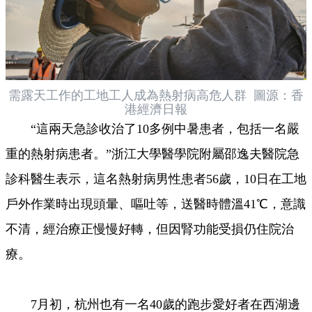
需露天工作的工地工人成為熱射病高危人群 圖源：香
港經濟日報
“這兩天急診收治了10多例中暑患者，包括一名嚴
重的熱射病患者。”浙江大學醫學院附屬邵逸夫醫院急
診科醫生表示，這名熱射病男性患者56歲，10日在工地
戶外作業時出現頭暈、嘔吐等，送醫時體溫41℃，意識
不清，經治療正慢慢好轉，但因腎功能受損仍住院治
療。
7月初，杭州也有一名40歲的跑步愛好者在西湖邊