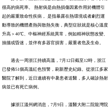
很高的病死率。 熱射病是由熱損傷因素作用於機體引
起的嚴重致命性疾病， 是指暴露在熱環境或者劇烈運
動導致的機體產熱與散熱失衡，典型症狀就是核心溫度
升高＞40℃、中樞神經系統異常，例如精神狀態改變、
抽搐或昏迷，並伴有多器官損害，嚴重者危及生命。
過去一周浙江持續高溫，7月12日截至12時，浙江
已發佈51個高溫紅色預警，刷新歷史紀錄。從浙江多家
醫院了解到，近日連續有中暑患者送醫，多人確診熱射
病並已有死亡病例。
據浙江溫州網消息，7月9日，溫醫大附二院龍灣院