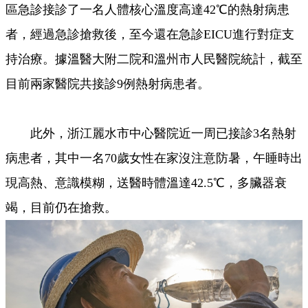
區急診接診了一名人體核心溫度高達42℃的熱射病患
者，經過急診搶救後，至今還在急診EICU進行對症支
持治療。據溫醫大附二院和溫州市人民醫院統計，截至
目前兩家醫院共接診9例熱射病患者。
此外，浙江麗水市中心醫院近一周已接診3名熱射
病患者，其中一名70歲女性在家沒注意防暑，午睡時出
現高熱、意識模糊，送醫時體溫達42.5℃，多臟器衰
竭，目前仍在搶救。