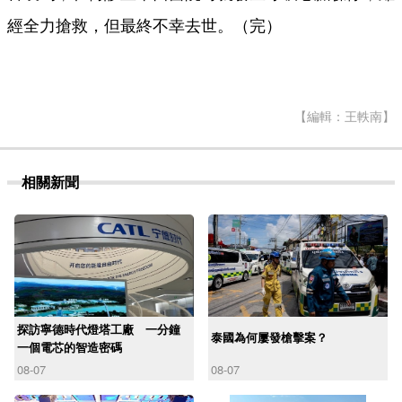
經全力搶救，但最終不幸去世。（完）
【編輯：王軼南】
相關新聞
探訪寧德時代燈塔工廠 一分鐘
泰國為何屢發槍擊案？
一個電芯的智造密碼
08-07
08-07