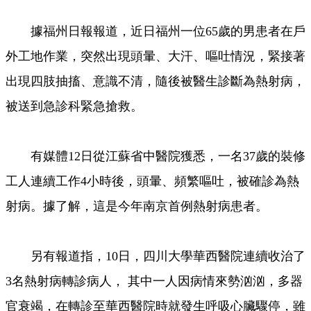
據福州日報報道，近日福州一位65歲的男患者在戶
外工地作業，突然出現頭暈、大汗、嘔吐情況，緊接著
出現四肢抽搐、意識不清，隨後被醫生診斷為熱射病，
被送到急診科緊急搶救。
有媒體12日從江蘇省中醫院獲悉，一名37歲的裝修
工人連續工作4小時後，頭暈、頻繁嘔吐，被確診為熱
射病。據了解，這是今年南京首例熱射病患者。
另有報道指，10日，四川大學華西醫院連續收治了
3名熱射病轉診病人， 其中一人因病情來勢汹汹，多器
官衰竭，在轉診至華西醫院時就發生呼吸心臟驟停，雖