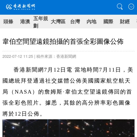
五年規
頭條
港澳
大灣區
台灣
內地
國際
財經
劃
韋伯空間望遠鏡拍攝的首張全彩圖像公佈
2022-07-12 11:25 | 稿件來源：香港新聞網
香港新聞網7月12日電 當地時間7月11日，美
國總統拜登通過社交媒體公佈美國國家航空航天
局（NASA）的詹姆斯·韋伯太空望遠鏡傳回的首
張全彩色照片。據悉，其餘的高分辨率彩色圖像
將於12日公佈。