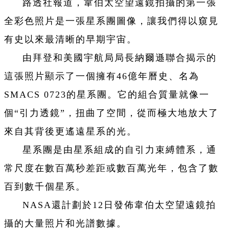
路透社報道，韋伯太空望遠鏡拍攝的第一張
全彩色照片是一張星系團圖像，讓我們得以窺見
有史以來最清晰的早期宇宙。
由拜登和美國宇航局局長納爾遜聯合揭示的
這張照片顯示了一個擁有46億年曆史、名為
SMACS 0723的星系團。它的組合質量就像一
個“引力透鏡”，扭曲了空間，從而極大地放大了
來自其背後更遙遠星系的光。
星系團是由星系組成的自引力束縛體系，通
常尺度在數百萬秒差距或數百萬光年，包含了數
百到數千個星系。
NASA還計劃於12日發佈韋伯太空望遠鏡拍
攝的大量照片和光譜數據。