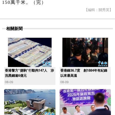
150萬千米。（完）
【編輯：關秀英】
相關新聞
香港警方“捷駒”行動拘147人 涉
香港錄36.7度 創1884年有紀錄
洗黑錢逾6億元
以來最高溫
08-09
08-09