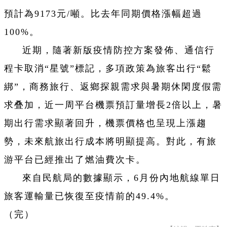
預計為9173元/噸。比去年同期價格漲幅超過
100%。
近期，隨著新版疫情防控方案發佈、通信行
程卡取消“星號”標記，多項政策為旅客出行“鬆
綁”，商務旅行、返鄉探親需求與暑期休閑度假需
求叠加，近一周平台機票預訂量增長2倍以上，暑
期出行需求顯著回升，
機票價格也呈現上漲趨
勢，
未來航旅出行成本將明顯提高。對此，有旅
游平台已經推出了燃油費次卡。
來自民航局的數據顯示，6月份內地航線單日
旅客運輸量已恢復至疫情前的49.4%。
（完）