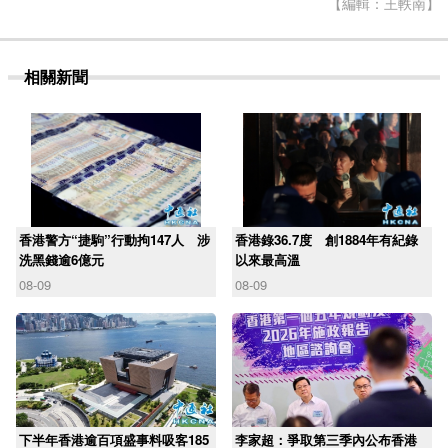
【編輯：王軼南】
相關新聞
香港警方“捷駒”行動拘147人 涉
香港錄36.7度 創1884年有紀錄
洗黑錢逾6億元
以來最高溫
08-09
08-09
下半年香港逾百項盛事料吸客185
李家超：爭取第三季內公布香港