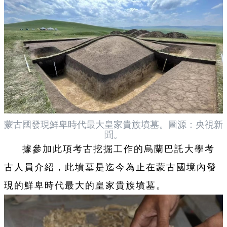
蒙古國發現鮮卑時代最大皇家貴族墳墓。圖源：央視新
聞。
據參加此項考古挖掘工作的烏蘭巴託大學考
古人員介紹，此墳墓是迄今為止在蒙古國境內發
現的鮮卑時代最大的皇家貴族墳墓。