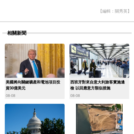
【編輯：關秀英】
相關新聞
美國將向關鍵礦產和電池項目投
西班牙對來自意大利旅客實施邊
資30億美元
檢 以回應意方類似措施
08-08
08-08