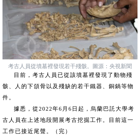
考古人員從墳墓裡發現若干殘骸。圖源：央視新聞
目前，考古人員已從該墳墓裡發現了動物殘
骸、人的下頜骨以及殘缺的若干鐵器、銅鍋等物
件。
據悉，從2022年6月6日起，烏蘭巴託大學考
古人員在上述地段開展考古挖掘工作。目前這一
工作已接近尾聲。（完）