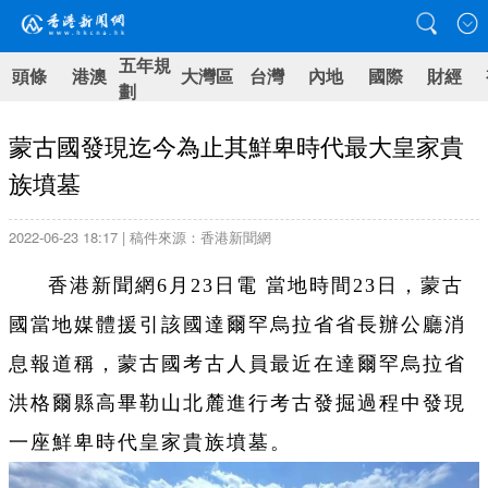
五年規
頭條
港澳
大灣區
台灣
內地
國際
財經
劃
蒙古國發現迄今為止其鮮卑時代最大皇家貴
族墳墓
2022-06-23 18:17 | 稿件來源：香港新聞網
香港新聞網6月23日電 當地時間23日，蒙古
國當地媒體援引該國達爾罕烏拉省省長辦公廳消
息報道稱，蒙古國考古人員最近在達爾罕烏拉省
洪格爾縣高畢勒山北麓進行考古發掘過程中發現
一座鮮卑時代皇家貴族墳墓。