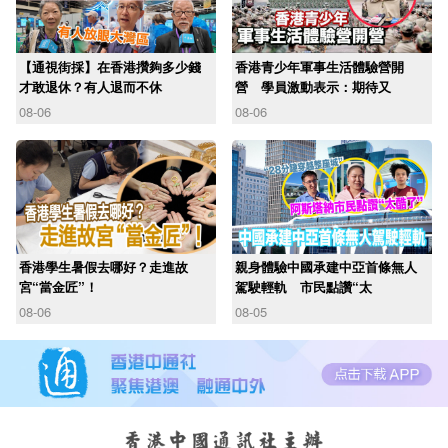
【通視街採】在香港攢夠多少錢
香港青少年軍事生活體驗營開
才敢退休？有人退而不休
營 學員激動表示：期待又
08-06
08-06
香港學生暑假去哪好？走進故
親身體驗中國承建中亞首條無人
宮“當金匠”！
駕駛輕軌 市民點讚“太
08-06
08-05