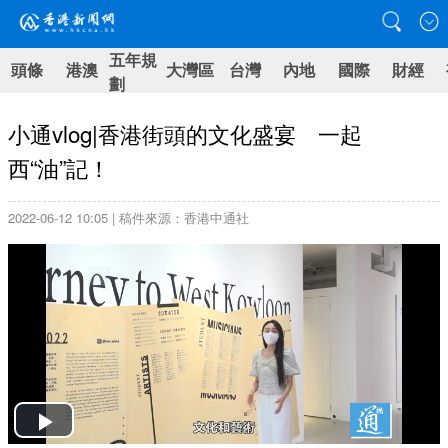
五年規
頭條
港澳
大灣區
台灣
內地
國際
財經
劃
小通vlog|香港街頭的文化盛宴 一起
西“油”記！
2022-06-12 10:05 | 稿件來源：香港中通社
Play