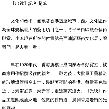
【出鏡】記者 趙蕊
Video
文化和藝術，氤氳著香港這座城市，西九文化區作
為全球規模最大的藝術項目之一，將平民街區搬至藝術
殿堂。小蕊現在所在的位置就是西油記藝術文化展，讓
我們一起去看一看！
早在1920年代，香港唐樓上層閃爍著各類霓虹，被
商家用作招攬過往的顧客。二戰之後，大批量工藝精湛
的玻璃燈管橫空出世，裝點著夜間的香港。每當暮色臨
近，香港駕虹霓，乘赤雲，走進萬家燈火。《光映》作
品主題圍繞油麻地、佐敦的舊街道，展開香港老街的光
影歷程。