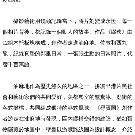
攝影藝術用鏡頭記錄當下，將片刻變成永恆，每一
個相片背後，都記錄一個動人的故事。作品《綴映》由
12組木托板塊構成，創作者走進油麻地、佐敦和西九
龍，紀錄真摯的鄰里日常，一張張生動的日常照片，代
替千言萬語。
油麻地作為歷史悠久的地區之一，拼凑出港片黑社
會和藝術家們的共同愛好，美都餐室的鴛鴦冰、廟街的
各式攤檔，共同組成獨特的港式風味。《尋寶圖》創作
者游走在油麻地時發現，區內縱橫交錯的建築，猶如寶
物隱藏於地圖中。壁畫以游覽路線圖為設計概念，介紹