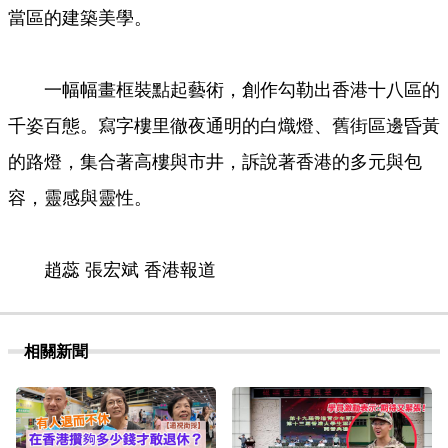
當區的建築美學。
一幅幅畫框裝點起藝術，創作勾勒出香港十八區的
千姿百態。寫字樓里徹夜通明的白熾燈、舊街區邊昏黃
的路燈，集合著高樓與市井，訴說著香港的多元與包
容，靈感與靈性。
趙蕊 張宏斌 香港報道
相關新聞