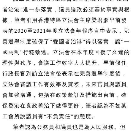
者治港”進一步落實，議員論政必須基於事實與根
據，筆者引用香港特區立法會主席梁君彥早前發
表的2020至2021年度立法會年報序言中表示，完
善選舉制度確保了“愛國者治港”得以落實，讓“一
國兩制”行穩致遠。立法會在本年度回復了久違的
理性與秩序，會議工作效率大大提升。早前候任
行政長官到訪立法會後表示在完善選舉制度後，
立法會審議工作有效率及實際，未來官員與議員
會加強溝通，包括在政策釐訂及措施出台前，確
保香港在良政善治下做得更好，筆者認為不如某
工會所說議員有“不負責任”的態度。
筆者認為公務員和議員也是為人民服務。但