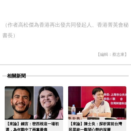
（作者高松傑為香港再出發共同發起人、香港菁英會秘
書長）
【編輯：蔡志東】
相關新聞
【來論】錢言：密西根這一場初
【來論】陳士良：探析當前台灣
選，為何戳中了兩黨最痛
民眾統一觀望心態的深層