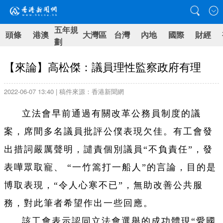
五年規
頭條
港澳
大灣區
台灣
內地
國際
財經
劃
【來論】高松傑：議員理性監察政府有理
2022-06-07 13:40 | 稿件來源：香港新聞網
立法會早前通過有關改革公務員制度的議
案，席間多名議員批評公僕表現欠佳。有工會發
出措詞嚴厲聲明，譴責個別議員“不負責任”，發
表嘩眾取寵、 “一竹篙打一船人”的言論，目的是
博取表現，“令人心寒不已”，無助改善公共服
務，對此筆者希望作出一些回應。
該工會表示認同立法會選舉的成功體現“愛國