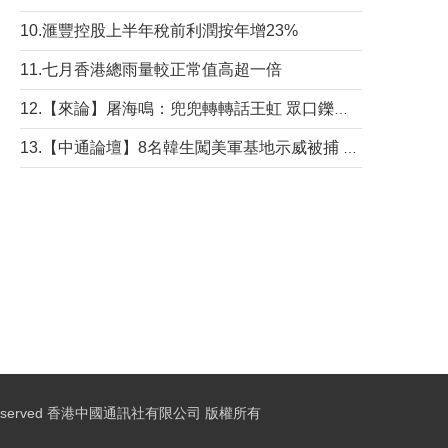
10.滙豐控股上半年稅前利潤按年增23%
11.七月香港總雨量較正常值高超一倍
12.【來論】屠海鳴：兜兜轉轉話王虹 眾口鑠金“一邊倒”
13.【中通論壇】8名韓生闖美軍基地示威被捕 韓國年輕人反美情緒從何而來？
ights Reserved 香港中國通訊社有限公司 版權所有