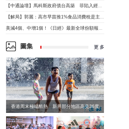
【中通論壇】馬科斯政府債台高築 菲陷入經濟困境與南海對抗惡循環？
【解局】郭麗：高市早苗推1%食品消費稅是主動作為還是被迫“飲鴆止渴”
美減4個、中增1個！《日經》最新全球份額報告透露了什麼？
圖集
更 多
香港周末極端酷熱 新界部分地區高見36度