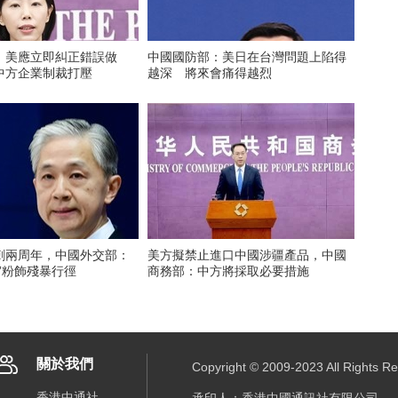
：美應立即糾正錯誤做
中國國防部：美日在台灣問題上陷得
中方企業制裁打壓
越深 將來會痛得越烈
刺兩周年，中國外交部：
美方擬禁止進口中國涉疆產品，中國
”粉飾殘暴行徑
商務部：中方將採取必要措施
關於我們
Copyright © 2009-2023 All R
香港中通社