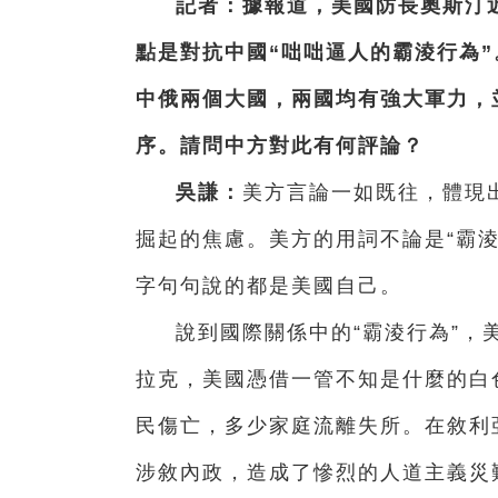
記者：據報道，美國防長奧斯汀
點是對抗中國“咄咄逼人的霸淩行為
中俄兩個大國，兩國均有強大軍力，
序。請問中方對此有何評論？
吳謙：
美方言論一如既往，體現
掘起的焦慮。美方的用詞不論是“霸淩
字句句說的都是美國自己。
說到國際關係中的“霸淩行為”，
拉克，美國憑借一管不知是什麼的白
民傷亡，多少家庭流離失所。在敘利
涉敘內政，造成了慘烈的人道主義災