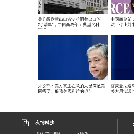
美升級對華出口管制並調整出口管
中國商務部
制“清單”，中國商務部：典型的科技
法，停止對
霸淩
外交部：美方真正在意的只是滿足美
蘇萊曼尼遇
國需要、服務美國利益的規則
美方用“規則
友情鏈接
國務院港澳辦
文匯報