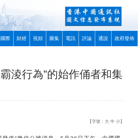
國際
財經
視頻
圖集
電訊
評論
通說
政府發佈
“霸淩行為”的始作俑者和集
【字號：
大
中
小
】