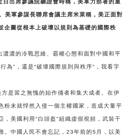
近日出席參議院聽證會時稱，美軍力部署的重
”。美軍參謀長聯席會議主席米萊稱，美正面對
並企圖從根本上破壞以規則為基礎的國際秩
出濃濃的冷戰思維、霸權心態和面對中國和平
行為”，還是“破壞國際規則與秩序”，我看字
美方是當之無愧的始作俑者和集大成者。在伊
色粉末就悍然入侵一個主權國家，造成大量平
亞，美國利用“白頭盔”組織虛假視頻，武裝干
難。中國人民不會忘記，23年前的5月，以美