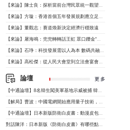
【來論】陳士良：探析當前台灣民眾統一觀望心態的深層成因
【來論】方璇：香港首個五年發展規劃應立足民生務實前行
【來論】董觀志：賽道煥新決定經濟行穩致遠
【來論】屠海鳴：兜兜轉轉話王虹 眾口鑠金“一邊倒”
【來論】石琤：科技發展需以人為本 數碼共融不應讓長者放棄傳統生活方式
【來論】高松傑：從人民大會堂到立法會宴會廳——香港管治新範式的完整拼圖
論壇
更 多
【中通論壇】8名韓生闖美軍基地示威被捕 韓國年輕人反美情緒從何而來？
【解局】曹波：中國電網開始應用量子技術，以後會不再停電嗎？
【中通論壇】日本新版防衛白皮書：動漫皮包藏不住軍國野心
對話陳洋：日本新版《防衛白皮書》有哪些點值得警惕？