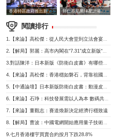
香港特區政府推出新一批銀色債券 每手1萬元保底息4.25厘
拜仁慕尼黑球星訪港 與球迷近距離互動
閱讀排行
1.【來論】高松傑：從人民大會堂到立法會宴會廳——香港管治新範式的完整拼圖
2.【解局】郭麗：高市內閣在“7.31”成立新版“特高課”意欲何為？
3.對話陳洋：日本新版《防衛白皮書》有哪些點值得警惕？
4.【來論】高松傑：香港穩如磐石，背靠祖國才是真正的“終極護城河”
5.【中通論壇】日本新版防衛白皮書：動漫皮包藏不住軍國野心
6.【來論】石琤：科技發展需以人為本 數碼共融不應讓長者放棄傳統生活方式
7.【來論】董觀志：賽道煥新決定經濟行穩致遠
8.【解局】曹波：中國電網開始應用量子技術，以後會不再停電嗎？
9.七月香港樓宇買賣合約按月下跌28.8%