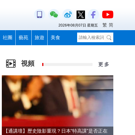
繁
简
2026年08月07日 星期五
社團
藝苑
旅遊
美食
視頻
更 多
【通講壇】歷史陰影重現？日本“特高課”是否正在