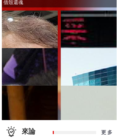
借殼還魂
來論
更 多