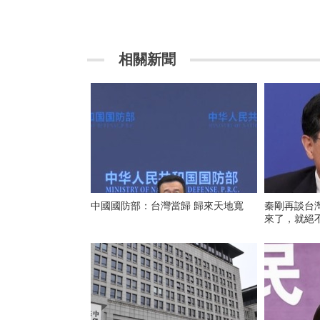
相關新聞
中國國防部：台灣當歸 歸來天地寬
秦剛再談台
來了，就絕