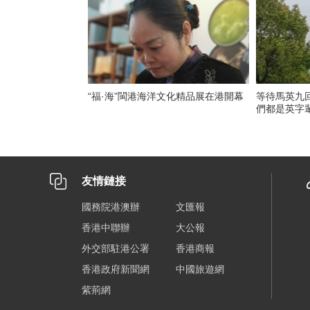
“福·海”閩港海洋文化精品展在港開幕
等待馬英九
們都是英字
友情鏈接
國務院港澳辦
文匯報
香港中聯辦
大公報
外交部駐港公署
香港商報
香港政府新聞網
中國旅遊網
紫荊網