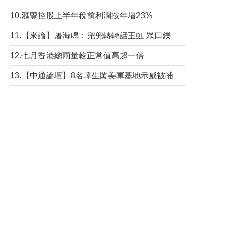
10.滙豐控股上半年稅前利潤按年增23%
11.【來論】屠海鳴：兜兜轉轉話王虹 眾口鑠金“一邊倒”
12.七月香港總雨量較正常值高超一倍
13.【中通論壇】8名韓生闖美軍基地示威被捕 韓國年輕人反美情緒從何而來？