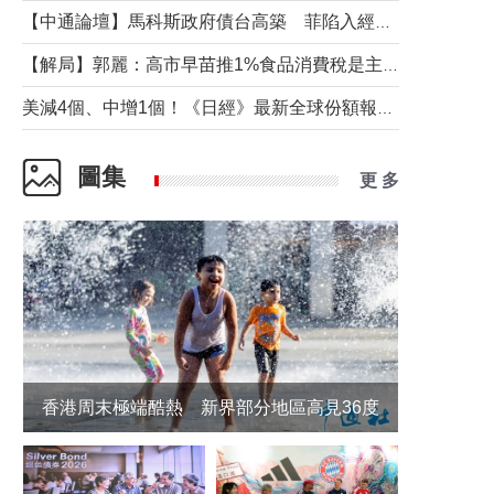
【中通論壇】馬科斯政府債台高築 菲陷入經濟困境與南海對抗惡循環？
【解局】郭麗：高市早苗推1%食品消費稅是主動作為還是被迫“飲鴆止渴”
美減4個、中增1個！《日經》最新全球份額報告透露了什麼？
圖集
更 多
香港周末極端酷熱 新界部分地區高見36度