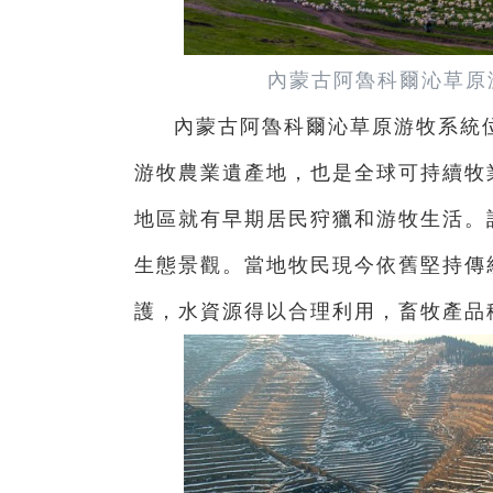
內蒙古阿魯科爾沁草原
內蒙古阿魯科爾沁草原游牧系統
游牧農業遺產地，也是全球可持續牧
地區就有早期居民狩獵和游牧生活。
生態景觀。當地牧民現今依舊堅持傳
護，水資源得以合理利用，畜牧產品