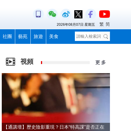
繁
简
2026年08月07日 星期五
社團
藝苑
旅遊
美食
視頻
更 多
【通講壇】歷史陰影重現？日本“特高課”是否正在