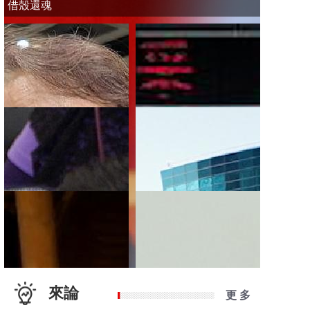
借殼還魂
來論
更 多