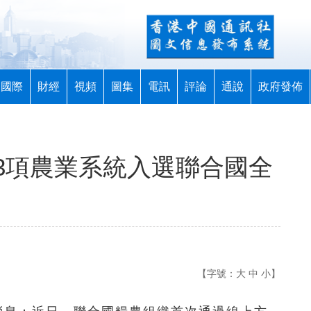
國際
財經
視頻
圖集
電訊
評論
通說
政府發佈
3項農業系統入選聯合國全
【字號：
大
中
小
】