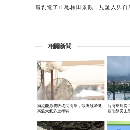
還創造了山地梯田景觀，見証人與
相關新聞
物流能源農牧均受衝擊，歐洲經濟遭
台灣當局提
高溫天氣多重考驗
塞湖釀災主