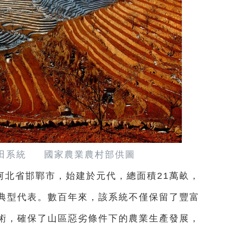
田系統 國家農業農村部供圖
河北省邯鄲市，始建於元代，總面積21萬畝，
典型代表。數百年來，該系統不僅保留了豐富
術，確保了山區惡劣條件下的農業生產發展，