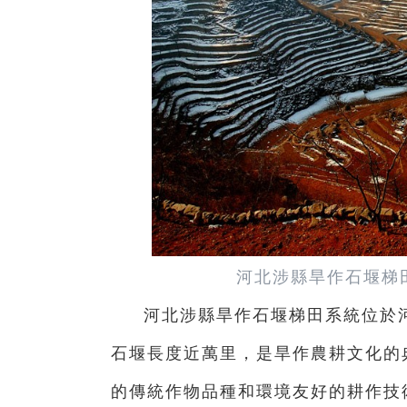
河北涉縣旱作石堰梯
河北涉縣旱作石堰梯田系統位於
石堰長度近萬里，是旱作農耕文化的
的傳統作物品種和環境友好的耕作技