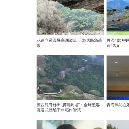
花蓮立霧溪堰塞湖溢流 下游居民急疏
再添4處 中國世界灌溉工程遺產總數
散
達42項
廣西龍脊梯田“農耕劇場”：全球遊客
青海瑪沁在
沉浸式體驗千年稻作智慧