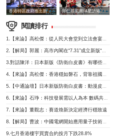
香港特區政府推出新一批銀色債券 每手1萬元保底息4.25厘
拜仁慕尼黑球星訪港 與球迷近距離互動
閱讀排行
1.【來論】高松傑：從人民大會堂到立法會宴會廳——香港管治新範式的完整拼圖
2.【解局】郭麗：高市內閣在“7.31”成立新版“特高課”意欲何為？
3.對話陳洋：日本新版《防衛白皮書》有哪些點值得警惕？
4.【來論】高松傑：香港穩如磐石，背靠祖國才是真正的“終極護城河”
5.【中通論壇】日本新版防衛白皮書：動漫皮包藏不住軍國野心
6.【來論】石琤：科技發展需以人為本 數碼共融不應讓長者放棄傳統生活方式
7.【來論】董觀志：賽道煥新決定經濟行穩致遠
8.【解局】曹波：中國電網開始應用量子技術，以後會不再停電嗎？
9.七月香港樓宇買賣合約按月下跌28.8%