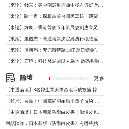
【來論】錢言：美中期選舉序曲中極左偏好 恐壞民主黨藍圖
【來論】陳士良：探析當前台灣民眾統一觀望心態的深層成因
【來論】方璇：香港首個五年發展規劃應立足民生務實前行
【來論】董觀志：賽道煥新決定經濟行穩致遠
【來論】屠海鳴：兜兜轉轉話王虹 眾口鑠金“一邊倒”
【來論】石琤：科技發展需以人為本 數碼共融不應讓長者放棄傳統生活方式
論壇
更 多
【中通論壇】8名韓生闖美軍基地示威被捕 韓國年輕人反美情緒從何而來？
【解局】曹波：中國電網開始應用量子技術，以後會不再停電嗎？
【中通論壇】日本新版防衛白皮書：動漫皮包藏不住軍國野心
對話陳洋：日本新版《防衛白皮書》有哪些點值得警惕？