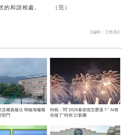
自然的和諧相處。 （完）
【編輯：王軼南】
防災權責修法 明確海嘯堰
特稿：問“2026春節假怎麼過？” AI替
管部門
你做了“特色”計劃書