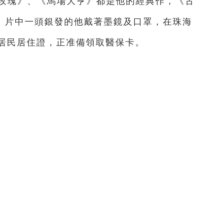
火玫瑰》、《馬場大亨》都是他的經典作，《古
刻。片中一頭銀發的他戴著墨鏡及口罩，在珠海
居民居住證，正准備領取醫保卡。