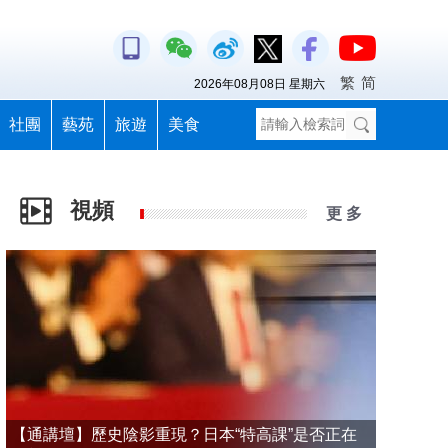
繁
简
2026年08月08日 星期六
社團
藝苑
旅遊
美食
視頻
更 多
【通講壇】歷史陰影重現？日本“特高課”是否正在