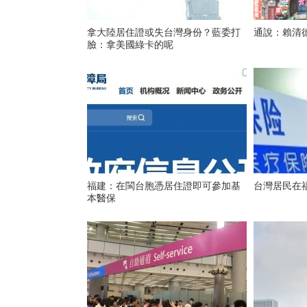
拿大陸居住證或失台灣身份？藍委打
通說：賴清德
臉：拿美國綠卡的呢
福建：在閩台胞憑居住證即可參加基
台灣居民在
本醫保