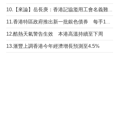
10.【來論】岳長庚：香港記協濫用工會名義難逃法律制裁
11.香港特區政府推出新一批銀色債券 每手1萬元保底息4.25厘
12.酷熱天氣警告生效 本港高溫持續至下周
13.滙豐上調香港今年經濟增長預測至4.5%