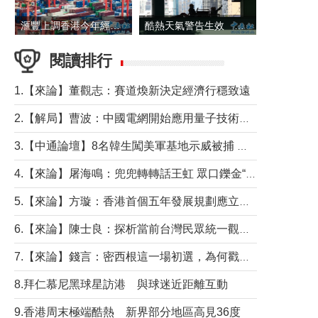
滙豐上調香港今年經濟增長預測至4.5%
酷熱天氣警告生效 本港高溫持續至下周
閱讀排行
1.【來論】董觀志：賽道煥新決定經濟行穩致遠
2.【解局】曹波：中國電網開始應用量子技術，以後會不再停電嗎？
3.【中通論壇】8名韓生闖美軍基地示威被捕 韓國年輕人反美情緒從何而來？
4.【來論】屠海鳴：兜兜轉轉話王虹 眾口鑠金“一邊倒”
5.【來論】方璇：香港首個五年發展規劃應立足民生務實前行
6.【來論】陳士良：探析當前台灣民眾統一觀望心態的深層成因
7.【來論】錢言：密西根這一場初選，為何戳中了兩黨最痛的神經？
8.拜仁慕尼黑球星訪港 與球迷近距離互動
9.香港周末極端酷熱 新界部分地區高見36度