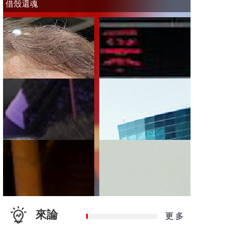
借殼還魂
來論
更 多