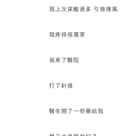
我上次尿酸過多 引致痛風
我疼得很厲害
就來了醫院
打了針後
醫生開了一些藥給我