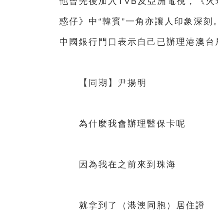
他曾先後加入TVB及亞洲電視，《
惑仔》中“韓賓”一角亦讓人印象深
中國銀行門口表示自己已辦理港澳台
【同期】尹揚明
為什麼我會辦理醫保卡呢
因為我在之前來到珠海
就拿到了（港澳同胞）居住證