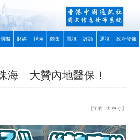
國際
財經
視頻
圖集
電訊
評論
通說
政府發佈
珠海 大贊內地醫保！
【字號：
大
中
小
】