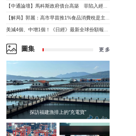
【中通論壇】馬科斯政府債台高築 菲陷入經濟困境與南海對抗惡循環？
【解局】郭麗：高市早苗推1%食品消費稅是主動作為還是被迫“飲鴆止渴”
美減4個、中增1個！《日經》最新全球份額報告透露了什麼？
圖集
更 多
探訪福建漁排上的“充電寶”