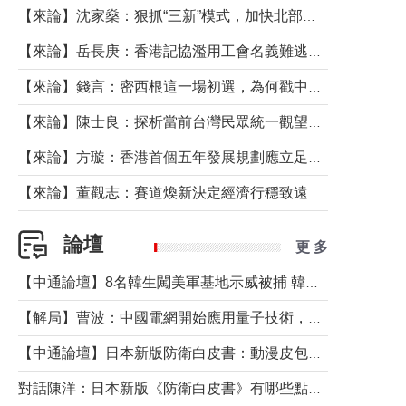
【來論】沈家燊：狠抓“三新”模式，加快北部都會區建設
【來論】岳長庚：香港記協濫用工會名義難逃法律制裁
【來論】錢言：密西根這一場初選，為何戳中了兩黨最痛的神經？
【來論】陳士良：探析當前台灣民眾統一觀望心態的深層成因
【來論】方璇：香港首個五年發展規劃應立足民生務實前行
【來論】董觀志：賽道煥新決定經濟行穩致遠
論壇
更 多
【中通論壇】8名韓生闖美軍基地示威被捕 韓國年輕人反美情緒從何而來？
【解局】曹波：中國電網開始應用量子技術，以後會不再停電嗎？
【中通論壇】日本新版防衛白皮書：動漫皮包藏不住軍國野心
對話陳洋：日本新版《防衛白皮書》有哪些點值得警惕？