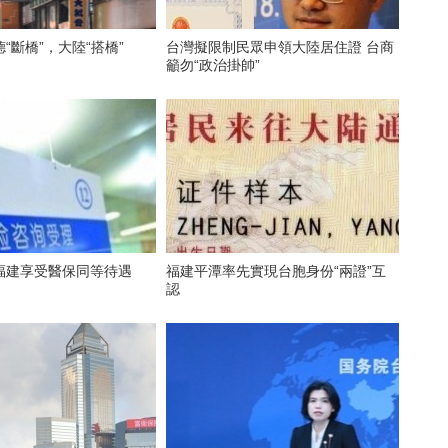
“斷橋”，大陸“搭橋”
台灣擬限制民眾申領大陸居住證 台商
籲勿“政治掛帥”
福建享受醫保同等待遇
福建平潭率先實現台胞身份“兩證”互
認