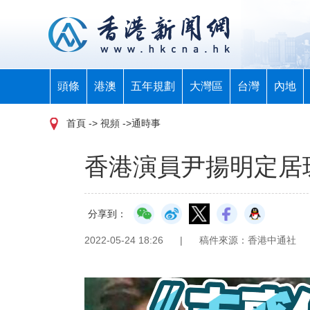
頭條
港澳
五年規劃
大灣區
台灣
內地
首頁
-> 視頻 ->通時事
香港演員尹揚明定居
分享到：
2022-05-24 18:26
|
稿件來源：香港中通社