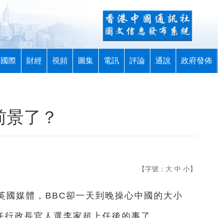
國際
財經
視頻
圖集
電訊
評論
通說
政府發佈
港前景了？
【字號：
大
中
小
】
家英國媒體，BBC卻一天到晚操心中國的大小
六任行政長官人選李家超上任後的事了……