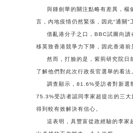
與鍾劍華的關注點略有差異，楊健
言，內地疫情仍然緊張，因此“通關
借亂港分子之口，BBC試圖向讀
移英致香港競爭力下降，因此香港前景
然而，打臉的是，紫荊研究院日前
了解他們對此次行政長官選舉的看法
調查顯示，81.6%受訪者對新
75.3%受訪者認同李家超提出的三大
得到較有效解決有信心。
這表明，具豐富從政經驗的李家