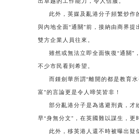
出卓越的工作能力，令人信服。
此外，英媒及亂港分子頻繁炒作的
與內地全面“通關”前，接納由商界
雙方企業人員往來。
雖然或無法立即全面恢復“通關”
不少市民看到希望。
而鍾劍華所謂“離開的都是教育
富”的言論更是令人啼笑皆非！
部分亂港分子是為逃避刑責，才
早“身無分文”，在英國難以謀生，更
此外，移英港人還不時被曝出疑似