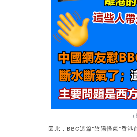
（
因此，BBC這篇“陰陽怪氣”香