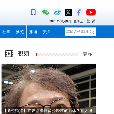
繁
简
2026年08月07日 星期五
社團
藝苑
旅遊
美食
視頻
更 多
【通視街採】在香港攢夠多少錢才敢退休？有人退