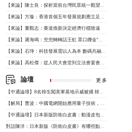
【來論】陳士良：探析當前台灣民眾統一觀望心態的深層成因
【來論】方璇：香港首個五年發展規劃應立足民生務實前行
【來論】董觀志：賽道煥新決定經濟行穩致遠
【來論】屠海鳴：兜兜轉轉話王虹 眾口鑠金“一邊倒”
【來論】石琤：科技發展需以人為本 數碼共融不應讓長者放棄傳統生活方式
【來論】高松傑：從人民大會堂到立法會宴會廳——香港管治新範式的完整拼圖
論壇
更 多
【中通論壇】8名韓生闖美軍基地示威被捕 韓國年輕人反美情緒從何而來？
【解局】曹波：中國電網開始應用量子技術，以後會不再停電嗎？
【中通論壇】日本新版防衛白皮書：動漫皮包藏不住軍國野心
對話陳洋：日本新版《防衛白皮書》有哪些點值得警惕？