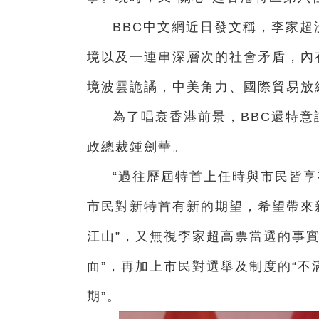
BBC中文網近日發文稱，李家超
境以及一連串深層次的社會矛盾，內
境波雲詭譎，中美角力、國際貿易放
為了唱衰香港前景，BBC還特意
政總裁
鍾劍華。
“過往歷屆特首上任時與市民皆享
市民對新特首有新的期望，希望帶來新
江山”，又無視李家超高票當選的事
面”，再加上市民對選舉及制度的“不
期”。