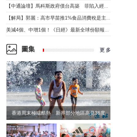
【中通論壇】馬科斯政府債台高築 菲陷入經濟困境與南海對抗惡循環？
【解局】郭麗：高市早苗推1%食品消費稅是主動作為還是被迫“飲鴆止渴”
美減4個、中增1個！《日經》最新全球份額報告透露了什麼？
圖集
更 多
香港周末極端酷熱 新界部分地區高見36度