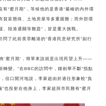
沒有“蜜月期”，等候他的是香港“嚴峻的內外環
有貧富懸殊、土地房屋等多重困難；而外部環
緩、陸港通關等難題”，皆是重大挑戰。
訪問了此前畏罪離港的“香港民意研究所”副行
有‘蜜月期’，簡單來說就是出現民望上升——
轉變。”在BBC的訪問中，鍾劍華不斷“指點
實，信口開河地說，李家超由於過往形象較“負
滿”也投射在他身上，李家超與市民難有“蜜月