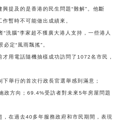
興提及的是香港的民生問題“難解”。他斷
”工作暫時不可能做出成績來。
者“洗腦”李家超不獲廣大港人支持，一些港人
必定“風雨飄搖”。
才用電話隨機抽樣成功訪問了1072名市民，
。
選制下舉行的首次行政長官選舉感到滿意；
施政方向；69.4%受訪者對未來5年房屋問題
超，在過去40多年服務政府和市民期間，表現