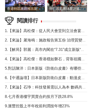
香港特區政府推出新一批銀色債券 每手1萬元保底息4.25厘
拜仁慕尼黑球星訪港 與球迷近距離互動
閱讀排行
1.【來論】高松傑：從人民大會堂到立法會宴會廳——香港管治新範式的完整拼圖
2.【來論】屠海鳴：施政報告第五份 治理質變脈絡清
3.【解局】郭麗：高市內閣在“7.31”成立新版“特高課”意欲何為？
4.【來論】高松傑：香港穩如磐石，背靠祖國才是真正的“終極護城河”
5.對話陳洋：日本新版《防衛白皮書》有哪些點值得警惕？
6.【中通論壇】日本新版防衛白皮書：動漫皮包藏不住軍國野心
7.【來論】石琤：科技發展需以人為本 數碼共融不應讓長者放棄傳統生活方式
8.七月香港樓宇買賣合約按月下跌28.8%
9.滙豐控股上半年稅前利潤按年增23%