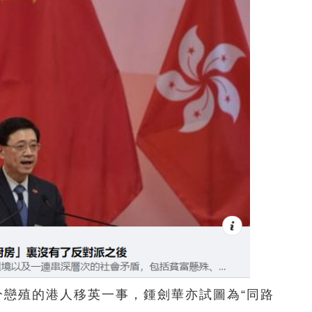
分戀殖的港人移英一事，鍾劍華亦試圖為“同路