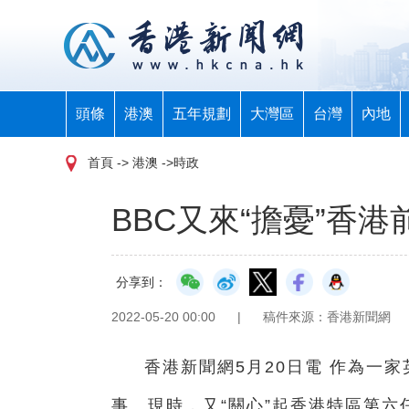
頭條
港澳
五年規劃
大灣區
台灣
內地
首頁
-> 港澳 ->時政
BBC又來“擔憂”香
分享到：
2022-05-20 00:00
|
稿件來源：香港新聞網
香港新聞網5月20日電 作為一
事。現時，又“關心”起香港特區第