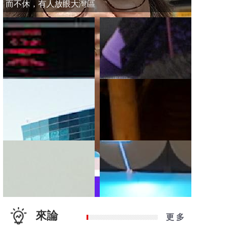
而不休，有人放眼大灣區
來論
更 多