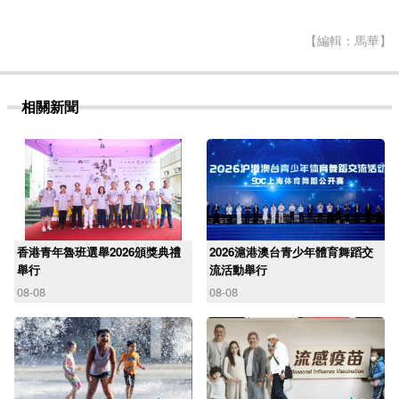
【編輯：馬華】
相關新聞
香港青年魯班選舉2026頒獎典禮
2026滬港澳台青少年體育舞蹈交
舉行
流活動舉行
08-08
08-08