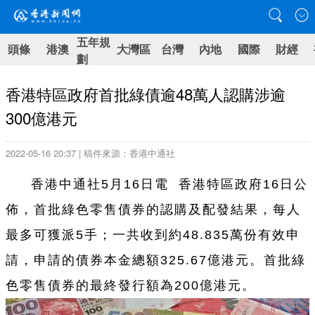
五年規
頭條
港澳
大灣區
台灣
內地
國際
財經
劃
香港特區政府首批綠債逾48萬人認購涉逾
300億港元
2022-05-16 20:37 | 稿件來源：香港中通社
香港中通社5月16日電 香港特區政府16日公
佈，首批綠色零售債券的認購及配發結果，每人
最多可獲派5手；一共收到約48.835萬份有效申
請，申請的債券本金總額325.67億港元。首批綠
色零售債券的最終發行額為200億港元。