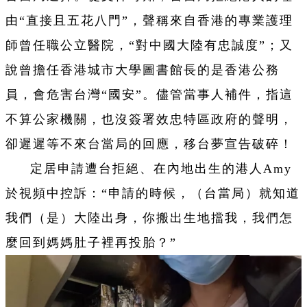
由“直接且五花八門”，聲稱來自香港的專業護理
師曾任職公立醫院，“對中國大陸有忠誠度”；又
說曾擔任香港城市大學圖書館長的是香港公務
員，會危害台灣“國安”。儘管當事人補件，指這
不算公家機關，也沒簽署效忠特區政府的聲明，
卻遲遲等不來台當局的回應，移台夢宣告破碎！
定居申請遭台拒絕、在內地出生的港人Amy
於視頻中控訴：“申請的時候，（台當局）就知道
我們（是）大陸出身，你搬出生地擋我，我們怎
麼回到媽媽肚子裡再投胎？”