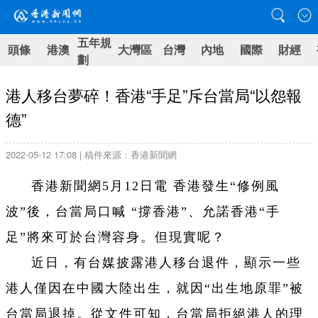
五年規
頭條
港澳
大灣區
台灣
內地
國際
財經
劃
港人移台夢碎！香港“手足”斥台當局“以怨報
德”
2022-05-12 17:08 | 稿件來源：香港新聞網
香港新聞網5月12日電 香港發生“修例風
波”後，台當局口喊 “撐香港”、允諾香港“手
足”將來可於台灣容身。但現實呢？
近日，有台媒披露港人移台退件，顯示一些
港人僅因在中國大陸出生，就因“出生地原罪”被
台當局退掉。從文件可知，台當局拒絕港人的理