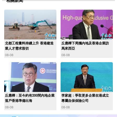
相關新聞
北都工程量料持續上升 香港建造
丘應樺下周攜內地及香港企業訪
業人才需求殷切
馬來西亞
08-08
08-08
丘應樺：至今約有200間內地企業
李家超：爭取更多企業在港成立
落戶香港準備出海
專屬自保保險公司
08-08
08-08