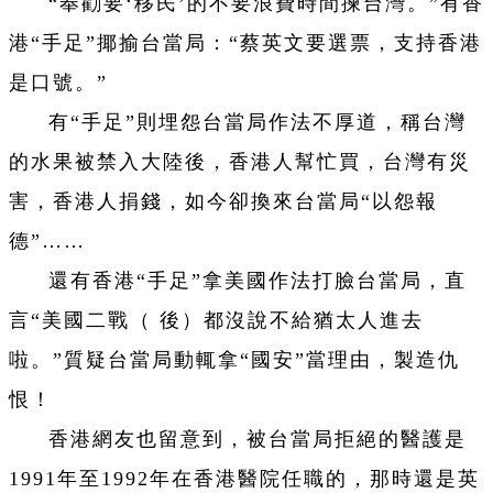
“奉勸要‘移民’的不要浪費時間揀台灣。”有香
港“手足”揶揄台當局：“蔡英文要選票，支持香港
是口號。”
有“手足”則埋怨台當局作法不厚道，稱台灣
的水果被禁入大陸後，香港人幫忙買，台灣有災
害，香港人捐錢，如今卻換來台當局“以怨報
德”……
還有香港“手足”拿美國作法打臉台當局，直
言“美國二戰（ 後）都沒說不給猶太人進去
啦。”質疑台當局動輒拿“國安”當理由，製造仇
恨！
香港網友也留意到，被台當局拒絕的醫護是
1991年至1992年在香港醫院任職的，那時還是英