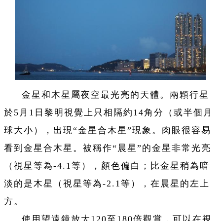
金星和木星屬夜空最光亮的天體。兩顆行星
於5月1日黎明視覺上只相隔約14角分（或半個月
球大小），出現“金星合木星”現象。肉眼很容易
看到金星合木星。被稱作“晨星”的金星非常光亮
（視星等為-4.1等），顏色偏白；比金星稍為暗
淡的是木星（視星等為-2.1等），在晨星的左上
方。
使用望遠鏡放大120至180倍觀賞，可以在視