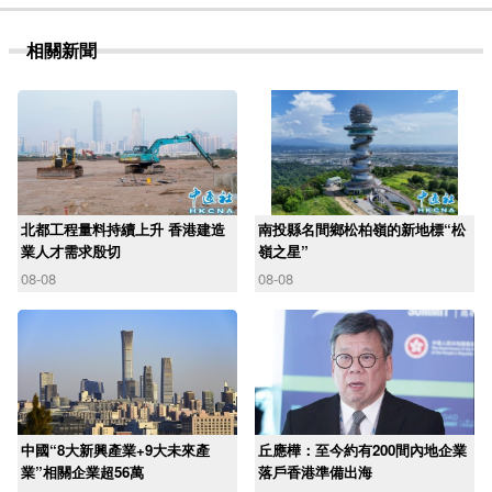
相關新聞
北都工程量料持續上升 香港建造
南投縣名間鄉松柏嶺的新地標“松
業人才需求殷切
嶺之星”
08-08
08-08
中國“8大新興產業+9大未來產
丘應樺：至今約有200間內地企業
業”相關企業超56萬
落戶香港準備出海