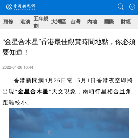
五年規
頭條
港澳
大灣區
台灣
內地
國際
財經
劃
“金星合木星”香港最佳觀賞時間地點，你必須
要知道！
2022-04-26 16:44 |
香港新聞網4月26日電 5月1日香港夜空即將
出現“
金星合木星
”天文現象，兩顆行星相合且角
距離較小。